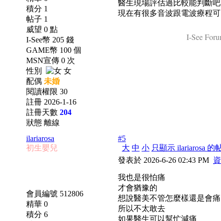
醫生現場評估過比較能判斷吧
積分 1
現在有很多音波跟電波療程可
帖子 1
威望 0 點
I-See Foru
I-See幣 205 錢
GAME幣 100 個
MSN宣傳 0 次
性別
女
配偶
未婚
閱讀權限 30
註冊 2026-1-16
註冊天數
204
狀態 離線
ilariarosa
#5
初生嬰兒
大
中
小
只顯示 ilariarosa 
發表於 2026-6-26 02:43 PM
資
我也是很怕痛
才會猶豫的
會員編號 512806
想說醫美不管怎麼樣還是會痛
精華 0
所以不太敢去
積分 6
如果醫生可以幫忙減痛