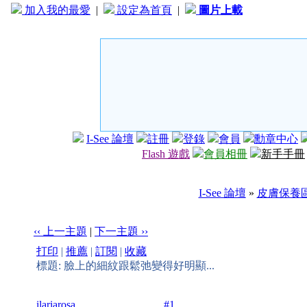
加入我的最愛
|
設定為首頁
|
圖片上載
I-See 論壇
註冊
登錄
會員
勳章中心
Flash 遊戲
會員相冊
新手手冊
I-See 論壇
»
皮膚保養
‹‹ 上一主題
|
下一主題 ››
打印
|
推薦
|
訂閱
|
收藏
標題: 臉上的細紋跟鬆弛變得好明顯...
ilariarosa
#1