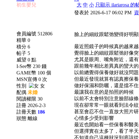
初生嬰兒
大
中
小
只顯示 ilariarosa 
發表於 2026-6-17 06:02 PM
資
會員編號 512806
臉上的細紋跟鬆弛變得好明顯..
精華 0
最近照鏡子的時候真的越來越
積分 6
覺得臉上的細紋跟鬆弛好像突
帖子 5
尤其是眼周、嘴角附近，還有
威望 0 點
跟前幾年相比差異真的蠻大的
I-See幣 230 錢
以前總覺得保養做好就沒問題
GAME幣 100 個
但最近發現就算有認真擦保養
MSN宣傳 0 次
做好保濕和防曬，還是擋不住
性別
女
最讓我在意的是拍照的時候
配偶
未婚
以前不太會特別注意臉部線條
閱讀權限 30
現在卻常常一眼就看到法令紋
註冊 2026-2-3
甚至會忍不住一直放大照片研
註冊天數
186
心情多少受到影響
狀態 離線
最近也開始看一些保養和醫美
但選擇實在太多了，看了半天
不知道自己這種狀況到底該從