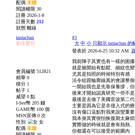
配偶
未婚
閱讀權限 30
註冊 2026-1-8
註冊天數
212
狀態 離線
taniachan
#3
初生嬰兒
大
中
小
只顯示 taniachan 
發表於 2026-6-25 10:32 AM
我前陣子其實也有一樣的困擾
就是臉開始有點鬆、細紋也變
會員編號 512821
尤其是拍照的時候特別有感
精華 0
法令紋跟輪廓線真的會讓整個
積分 1
一開始我也是先靠保養撐，但
帖子 1
後來才開始認真研究一些不是
威望 0 點
最後是去做了美國音波第二代
I-See幣 205 錢
主要是因為它是非侵入式的療
GAME幣 100 個
沒有傷口這點對我來說蠻重要
MSN宣傳 0 次
我本身其實很怕恢復期太麻煩
性別
女
實際做的時候就是會有熱熱、
配偶
未婚
但都還在可以接受的範圍內
閱讀權限 30