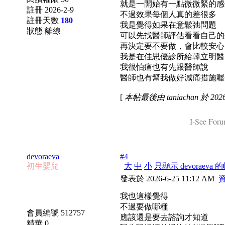
就是一開始有一點微微緊的感
註冊 2026-2-9
不過效果每個人真的差很多
註冊天數
180
我是覺得如果在意鬆弛問題
狀態 離線
可以先找醫師評估看看自己的
再決定要不要做，會比較安心
我是在佳思優診所給韓立明醫
我很怕痛也有先跟醫師說
醫師也有幫我做好減痛措施喔
[
本帖最後由 taniachan 於 2026
I-See Foru
devoraeva
#4
初生嬰兒
大
中
小
只顯示 devoraeva 
發表於 2026-6-25 11:12 AM
我也這樣覺得
不過要做哪種
會員編號 512757
應該還是要去諮詢才知道
精華 0