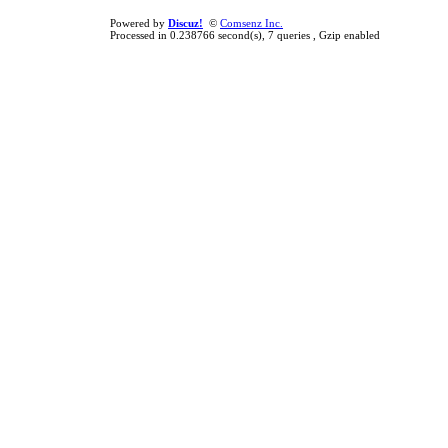
Powered by
Discuz!
©
Comsenz Inc.
Processed in 0.238766 second(s), 7 queries , Gzip enabled