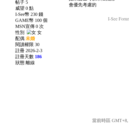
帖子 5
會優先考慮的
威望 0 點
I-See幣 230 錢
I-See Forum
GAME幣 100 個
MSN宣傳 0 次
性別
女
配偶
未婚
閱讀權限 30
註冊 2026-2-3
註冊天數
186
狀態 離線
當前時區 GMT+8, 現