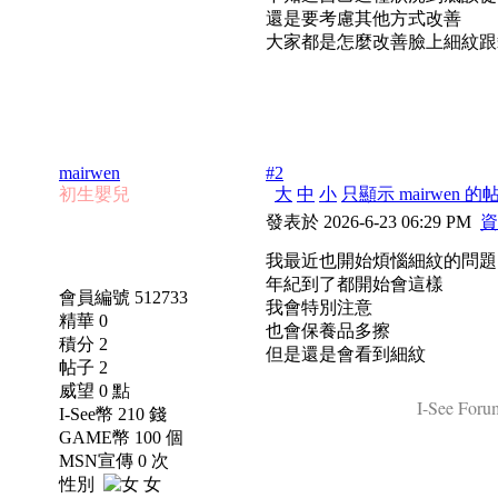
還是要考慮其他方式改善
大家都是怎麼改善臉上細紋跟
mairwen
#2
初生嬰兒
大
中
小
只顯示 mairwen 的
發表於 2026-6-23 06:29 PM
資
我最近也開始煩惱細紋的問題
年紀到了都開始會這樣
會員編號 512733
我會特別注意
精華 0
也會保養品多擦
積分 2
但是還是會看到細紋
帖子 2
威望 0 點
I-See Forum
I-See幣 210 錢
GAME幣 100 個
MSN宣傳 0 次
性別
女