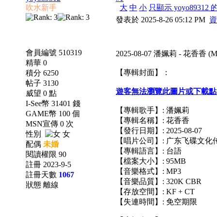
吹水新手
大
中
小
只顯示 yoyo89312
發表於 2025-8-26 05:12 PM
資
會員編號 510319
2025-08-07 潘姵莉 - 花香香 
精華 0
【專輯封面】：
積分 6250
帖子 3130
遊客無法瀏覽此圖片或下載點
威望 0 點
I-See幣 31401 錢
【專輯歌手】: 潘姵莉
GAME幣 100 個
【專輯名稱】: 花香香
MSN宣傳 0 次
【發行日期】: 2025-08-07
性別
女
【唱片公司】: 广东飞碟文化
配偶
未婚
【專輯語言】: 台語
閱讀權限 90
【檔案大小】: 95MB
註冊 2023-9-5
【音樂格式】: MP3
註冊天數
1067
【音樂品質】: 320K CBR
狀態 離線
【存放空間】: KF + CT
【失連時間】: 免空期限