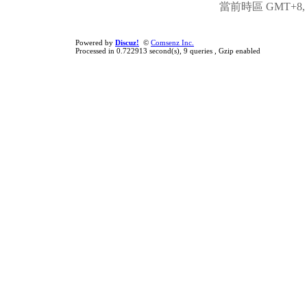
當前時區 GMT+8, 現
Powered by
Discuz!
©
Comsenz Inc.
Processed in 0.722913 second(s), 9 queries , Gzip enabled