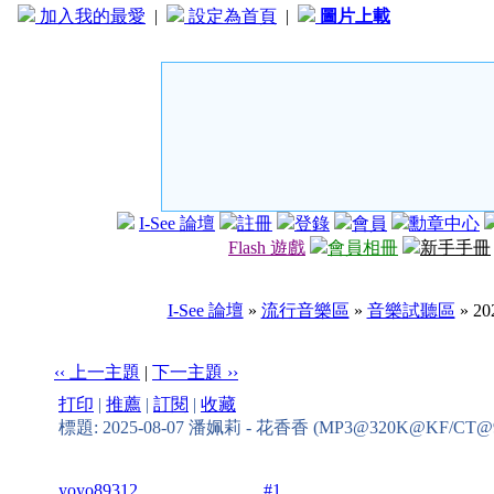
加入我的最愛
|
設定為首頁
|
圖片上載
I-See 論壇
註冊
登錄
會員
勳章中心
Flash 遊戲
會員相冊
新手手冊
I-See 論壇
»
流行音樂區
»
音樂試聽區
» 2
‹‹ 上一主題
|
下一主題 ››
打印
|
推薦
|
訂閱
|
收藏
標題: 2025-08-07 潘姵莉 - 花香香 (MP3@320K@KF/CT@
yoyo89312
#1