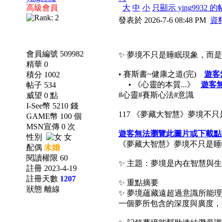
高級會員
大
中
小
只顯示 ying9932 
發表於 2026-7-6 08:48 PM
資
會員編號 509982
✨ 夢境不只是睡眠現象，而
精華 0
• 賽斯書~健康之道(完)
遊客
積分 1002
• 《心靈的本質...》
遊客
帖子 534
#心靈#賽斯心法#意識
威望 0 點
I-See幣 5210 錢
117 《夢藏大智慧》夢境不
GAME幣 100 個
MSN宣傳 0 次
遊客無法瀏覽此圖片或下載點
性別
女
《夢藏大智慧》夢境不只是睡
配偶
未婚
閱讀權限 60
✨ 主題：夢境是內在智慧與
註冊 2023-4-19
註冊天數
1207
✨ 重點摘要
狀態 離線
✨ 夢境蘊藏遠超過意識所能
一個夢所包含的深度與廣度，