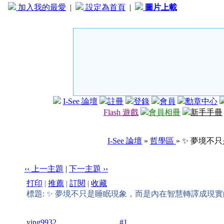
加入我的最愛
|
設定為首頁
|
圖片上載
I-See 論壇
註冊
登錄
會員
勳章中心
Flash 遊戲
會員相冊
新手手冊
I-See 論壇
»
哲學區
» ✨ 夢境
‹‹ 上一主題
|
下一主題 ››
打印
|
推薦
|
訂閱
|
收藏
標題: ✨ 夢境不只是睡眠現象，而是內在智慧轉譯成現
ying9932
#1