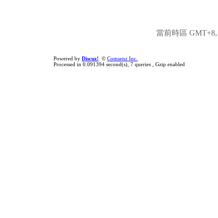
當前時區 GMT+8, 現
Powered by
Discuz!
©
Comsenz Inc.
Processed in 0.091394 second(s), 7 queries , Gzip enabled