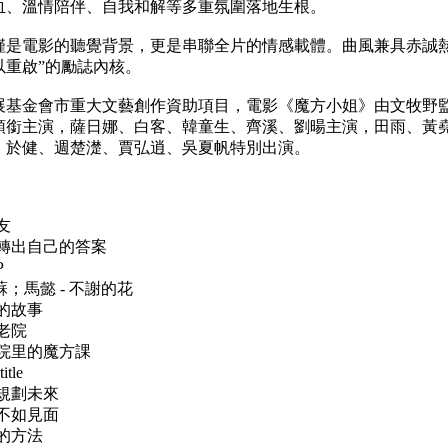
血、溫情陪伴、自我和解等多重氛圍落地生根。
僅是電影的聽覺背景，更是串聯全片的情感載體。曲風兼具赤誠
以重啟”的勵誌內核。
展基金會市重大文藝創作資助項目，電影《魔方小姐》由文牧野
領銜主演，薩日娜、白客、韓童生、齊溪、劉暘主演，田雨、黃
、於健、週楚濋、賈弘逍、吳夏帆特別出演。
朋友
- 轉出自己的答案
P
咂咂蘇；馬懿 - 不謝的花
方的故事
養老院
養老院里的魔方課
itle
倉庫規劃未來
聞名不如見面
吳的方法