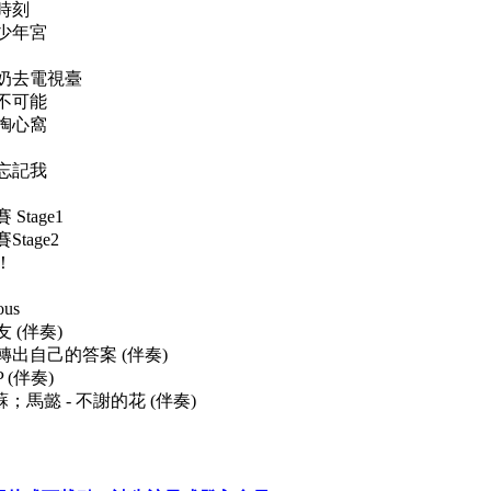
流時刻
戰少年宮
趙奶奶去電視臺
越不可能
蜜掏心窩
要忘記我
 Stage1
Stage2
賽！
ous
友 (伴奏)
- 轉出自己的答案 (伴奏)
P (伴奏)
咂咂蘇；馬懿 - 不謝的花 (伴奏)