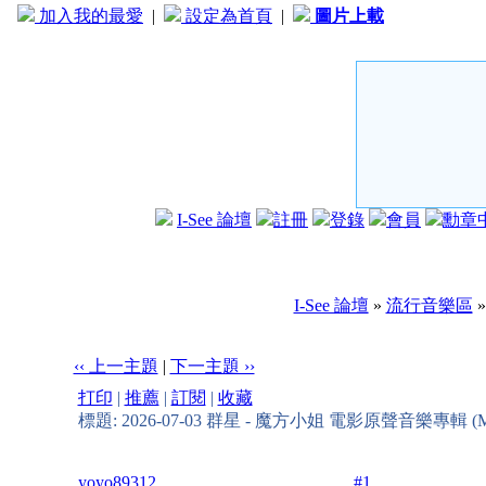
加入我的最愛
|
設定為首頁
|
圖片上載
I-See 論壇
註冊
登錄
會員
勳章
I-See 論壇
»
流行音樂區
‹‹ 上一主題
|
下一主題 ››
打印
|
推薦
|
訂閱
|
收藏
標題: 2026-07-03 群星 - 魔方小姐 電影原聲音樂專輯 (
yoyo89312
#1