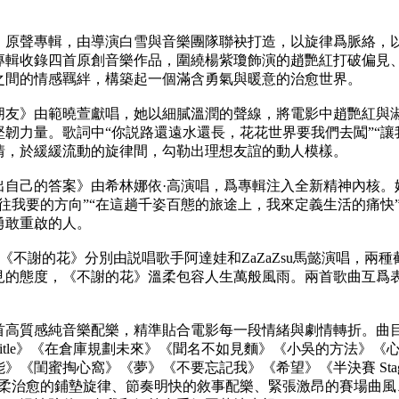
》原聲專輯，由導演白雪與音樂團隊聯袂打造，以旋律爲脈絡，
專輯收錄四首原創音樂作品，圍繞楊紫瓊飾演的趙艷紅打破偏見
之間的情感羈絆，構築起一個滿含勇氣與暖意的治愈世界。
朋友》由範曉萱獻唱，她以細膩溫潤的聲線，將電影中趙艷紅與
堅韌力量。歌詞中“你説路還遠水還長，花花世界要我們去闖”“讓
情，於緩緩流動的旋律間，勾勒出理想友誼的動人模樣。
出自己的答案》由希林娜依·高演唱，爲專輯注入全新精神內核。
去往我要的方向”“在這趟千姿百態的旅途上，我來定義生活的痛快
勇敢重啟的人。
與《不謝的花》分別由説唱歌手阿達娃和ZaZaZsu馬懿演唱，兩
見的態度，《不謝的花》溫柔包容人生萬般風雨。兩首歌曲互爲
首高質感純音樂配樂，精準貼合電影每一段情緒與劇情轉折。曲
n title》《在倉庫規劃未來》《聞名不如見麵》《小吳的方法
》《閨蜜掏心窩》《夢》《不要忘記我》《希望》《半決賽 Stage
s》。輕柔治愈的鋪墊旋律、節奏明快的敘事配樂、緊張激昂的賽場