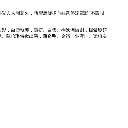
熱愛與人間菸火，藉層層旋律向觀衆傳達電影“不設限
監製，白雪執導，孫妍、白雪、徐逸洲編劇，楊紫瓊領
堯、陳哈琳特邀出演，蔣奇明、金靖、吳漢坤、梁植友