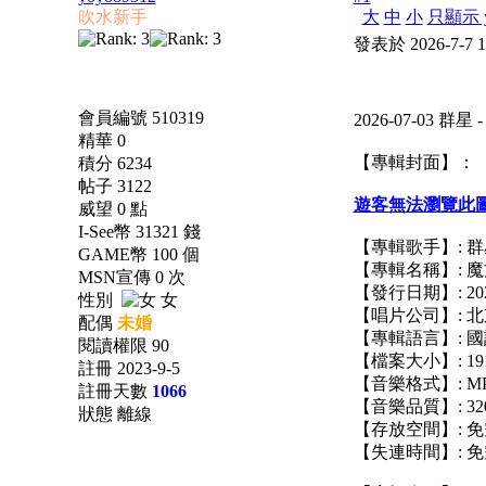
吹水新手
大
中
小
只顯示 y
發表於 2026-7-7 
會員編號 510319
2026-07-03 
精華 0
【專輯封面】：
積分 6234
帖子 3122
遊客無法瀏覽此
威望 0 點
I-See幣 31321 錢
【專輯歌手】: 群
GAME幣 100 個
【專輯名稱】: 
MSN宣傳 0 次
【發行日期】: 2026
性別
女
【唱片公司】: 
配偶
未婚
【專輯語言】: 國
閱讀權限 90
【檔案大小】: 19
註冊 2023-9-5
【音樂格式】: M
註冊天數
1066
【音樂品質】: 320
狀態 離線
【存放空間】: 免
【失連時間】: 