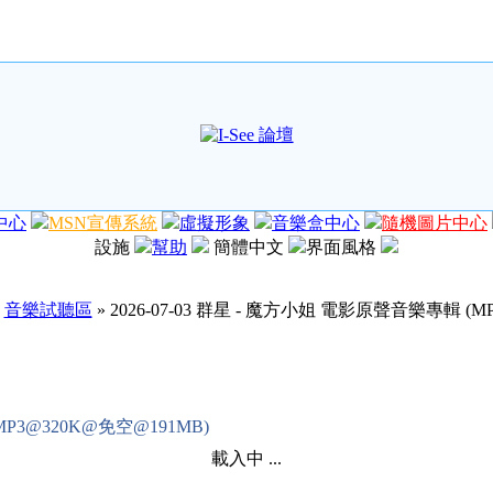
中心
MSN宣傳系統
虛擬形象
音樂盒中心
隨機圖片中心
設施
幫助
簡體中文
界面風格
»
音樂試聽區
» 2026-07-03 群星 - 魔方小姐 電影原聲音樂專輯 (M
MP3@320K@免空@191MB)
載入中 ...