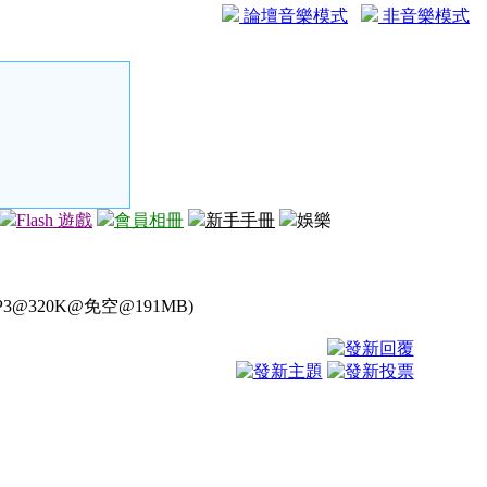
論壇音樂模式
非音樂模式
Flash 遊戲
會員相冊
新手手冊
娛樂
P3@320K@免空@191MB)