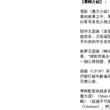
【專輯介紹】：
電影《魔方小姐
量的敘事之中。
白客等各色人物
陪伴主題曲《老
緩悠長，又暗蘊
手向前的半生友
敢夢主題曲《轉
事。“揮散苦痛
一個心懷熱愛、
插曲《CFOP》
抒髮打破年齡偏
完整心路。
專輯配套收錄多
魔方課》《Mai
颱》《超越不可能
《Gloriou