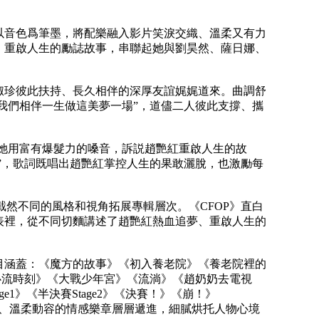
以音色爲筆墨，將配樂融入影片笑淚交織、溫柔又有力
、重啟人生的勵誌故事，串聯起她與劉昊然、薩日娜、
淑珍彼此扶持、長久相伴的深厚友誼娓娓道來。曲調舒
我們相伴一生做這美夢一場”，道儘二人彼此支撐、攜
她用富有爆髮力的嗓音，訴説趙艷紅重啟人生的故
”，歌詞既唱出趙艷紅掌控人生的果敢灑脫，也激勵每
種截然不同的風格和視角拓展專輯層次。《CFOP》直白
表裡，從不同切麵講述了趙艷紅熱血追夢、重啟人生的
目涵蓋：《魔方的故事》《初入養老院》《養老院裡的
》《心流時刻》《大戰少年宮》《流淌》《趙奶奶去電視
1》《半決賽Stage2》《決賽！》《崩！》
曲風、溫柔動容的情感樂章層層遞進，細膩烘托人物心境