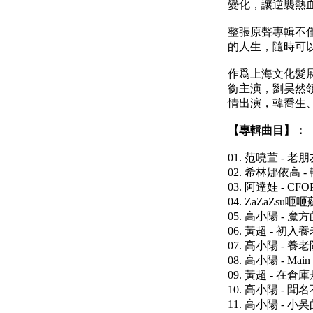
變化，讓逆襲熱
整張原聲專輯不
的人生，隨時可
作爲上海文化髮
銜主演，劉昊然
情出演，韓喬生
【專輯曲目】：
01. 范曉萱 - 老
02. 希林娜依高 
03. 阿達娃 - CFO
04. ZaZaZsu
05. 高小陽 - 魔
06. 黃超 - 初入
07. 高小陽 - 
08. 高小陽 - Main t
09. 黃超 - 在
10. 高小陽 - 
11. 高小陽 - 小