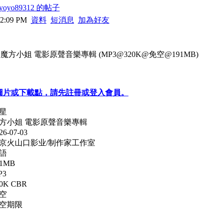
oyo89312 的帖子
12:09 PM
資料
短消息
加為好友
群星 - 魔方小姐 電影原聲音樂專輯 (MP3@320K@免空@191MB)
圖片或下載點，請先註冊或登入會員。
星
魔方小姐 電影原聲音樂專輯
-07-03
北京火山口影业/制作家工作室
語
1MB
P3
K CBR
空
免空期限