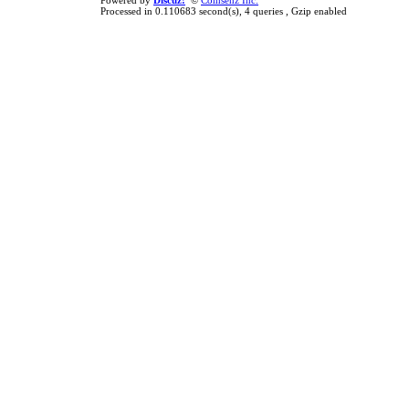
Powered by
Discuz!
©
Comsenz Inc.
Processed in 0.110683 second(s), 4 queries , Gzip enabled