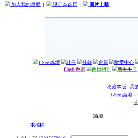
加入我的最愛
|
設定為首頁
|
圖片上載
I-See 論壇
註冊
登錄
會員
勳章中心
Flash 遊戲
會員相冊
新手手冊
收藏本版
|
我
I-See 論壇
»
版
論壇
求檔區