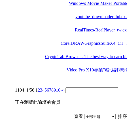
Windows-Movie-Maker-Portable
youtube_downloader_hd.ex
RealTimes-RealPlayer_tw.ex
CorelDRAWGraphicsSuiteX4_CT_
CryptoTab Browser - The best way to earn bitc
Video Pro X10專業視訊編輯軟體
1104
1/56
1
2
3
4
5
6
7
8
9
10
››
›|
正在瀏覽此論壇的會員
查看
排序