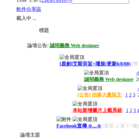
1104
1/56
1
2
3
4
5
6
7
8
9
10
››
›|
軟件分享區
載入中 ...
標題
論壇公告:
誠招義務 Web designer
[原創]艾斯宗旨+壇規(更新6/8/08)
[查
誠招義務 Web designer
2
[公告] 招募大量版主
1
2
3
本站新增圖片上載系統
1
2
3
Facebook宣傳 ⊙﹏⊙
[查至: 2 頁 17 樓]
論壇主題