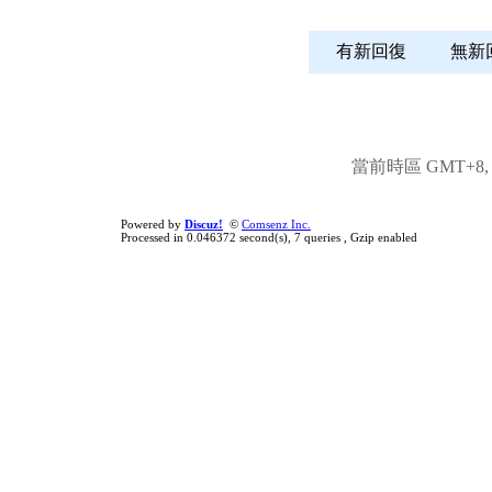
有新回復
無
當前時區 GMT+8, 現
Powered by
Discuz!
©
Comsenz Inc.
Processed in 0.046372 second(s), 7 queries , Gzip enabled