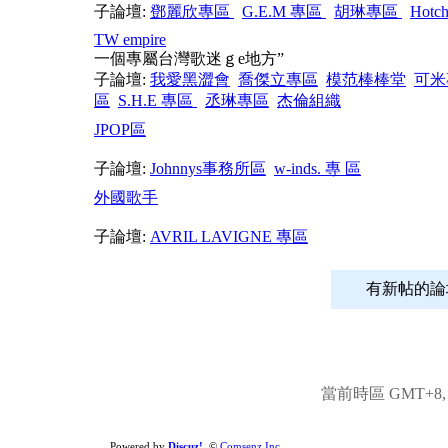
子論壇:
鄧麗欣專區
G.E.M 專區
胡琳專區
Hot
TW empire
一個專屬台灣歌迷ｇe地方”
子論壇:
我愛黑澀會
喬傑立專區
模范棒棒堂
可米
區
S.H.E 專區
丞琳專區
杰倫組織
JPOP區
子論壇:
Johnnys事務所區
w-inds. 專 區
外國歌手
子論壇:
AVRIL LAVIGNE 專區
有新帖
當前時區 GMT+8, 現
Powered by
Discuz!
©
Comsenz Inc.