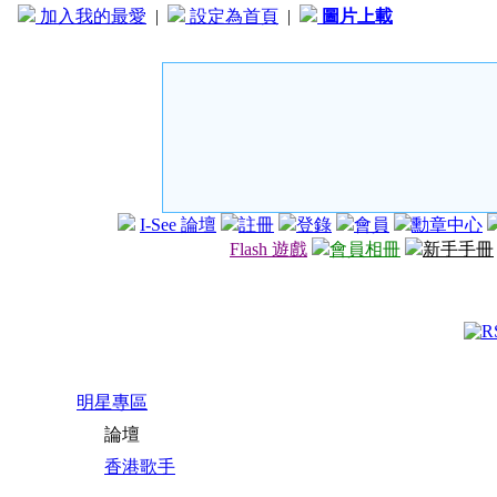
加入我的最愛
|
設定為首頁
|
圖片上載
I-See 論壇
註冊
登錄
會員
勳章中心
Flash 遊戲
會員相冊
新手手冊
明星專區
論壇
香港歌手