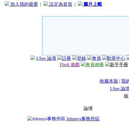
加入我的最愛
|
設定為首頁
|
圖片上載
I-See 論壇
註冊
登錄
會員
勳章中心
Flash 遊戲
會員相冊
新手手冊
收藏本版
|
我
I-See 論
版
論壇
Johnnys事務所區