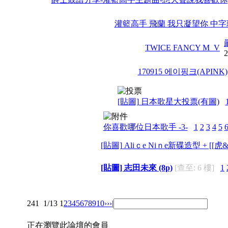
灌籃高手 飛蘭 我只凝望你 中
TWICE FANCY M_V
2
170915 에이핑크(APINK)
[貼圖] 日本歌星大投票(有圖)
你喜歡哪位日本歌手 -3-
1
2
3
4
5
[貼圖] Aliｃe Niｎe新碟造型 + [[虎
[貼圖] 志田未來 (8p)
[查至: 6 樓]
1
241
1/13
1
2
3
4
5
6
7
8
9
10
››
›|
正在瀏覽此論壇的會員