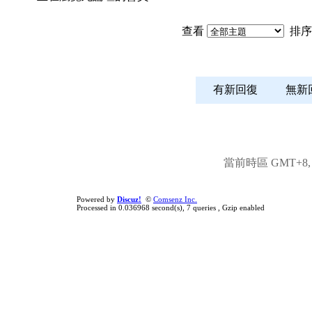
查看
排序
有新回復
無
當前時區 GMT+8, 現
Powered by
Discuz!
©
Comsenz Inc.
Processed in 0.036968 second(s), 7 queries , Gzip enabled