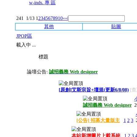
w-inds. 專 區
241
1/13
1
2
3
4
5
6
7
8
9
10
››
›|
其他
貼圖
JPOP區
載入中 ...
標題
論壇公告:
誠招義務 Web designer
[原創]艾斯宗旨+壇規(更新6/8/08)
[查
誠招義務 Web designer
2
[公告] 招募大量版主
1
2
3
本站新增圖片上載系統
1
2
3