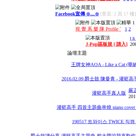
Facebook宣傳 ⊙﹏⊙
[查至: 2 頁 17 樓]
視 覺 系 樂 隊 Profile `
1
2
tｓ
J-Pop區板規 [ 請入]
20
論壇主題
王牌女神AOA - Like a Cat (華納o
2016.02.09 爵士鼓 陳曼青 - 灌籃高手
嚴
灌籃高手真人版
201
灌籃高手 四首主題曲串燒 piano cover 
190517 트와이스 TWICE 직캠 [
爵士鼓譜分享-灌籃高手主題曲-想大聲說我喜歡你