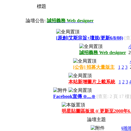
標題
論壇公告:
誠招義務 Web designer
[原創]艾斯宗旨+壇規(更新6/8/08)
[查
誠招義務 Web designer
2
[公告] 招募大量版主
1
2
3
本站新增圖片上載系統
1
2
3
Facebook宣傳 ⊙﹏⊙
[查至: 2 頁 17 樓]
明星貼圖區板規 (( 更新至2008年6月
論壇主題
§唯