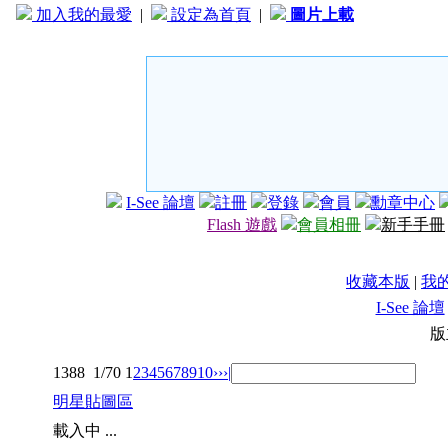
加入我的最愛
|
設定為首頁
|
圖片上載
I-See 論壇
註冊
登錄
會員
勳章中心
Flash 遊戲
會員相冊
新手手冊
收藏本版
|
我
I-See 論壇
版
1388
1/70
1
2
3
4
5
6
7
8
9
10
››
›|
明星貼圖區
載入中 ...