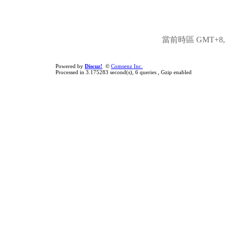
當前時區 GMT+8, 現
Powered by
Discuz!
©
Comsenz Inc.
Processed in 3.175283 second(s), 6 queries , Gzip enabled