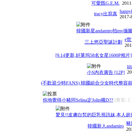
可愛既G.E.M.
2011
happy
tracy出寫真
2017-
韓國新星andamiro拍mv攝
e
三上悠亞聖誕計劃
201
[9.14更新,好莱坞58名女星1600P相片][
lil
20
小S內衣廣告 [12P]
(不歡迎少時FANS) 韓國組合少女時代整容
你地覺得小豬同Selina定Jolin襯D??
[查至: 2 
驚見!!皮膚白皙的巨乳視訊妹,本人
豬
韓國新人andamiro
20