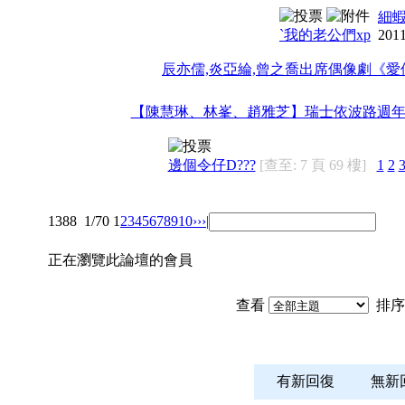
細
`我的老公們xp
2011
辰亦儒,炎亞綸,曾之喬出席偶像劇《
【陳慧琳、林峯、趙雅芝】瑞士依波路週年
邊個令仔D???
[查至: 7 頁 69 樓]
1
2
1388
1/70
1
2
3
4
5
6
7
8
9
10
››
›|
正在瀏覽此論壇的會員
查看
排序
有新回復
無