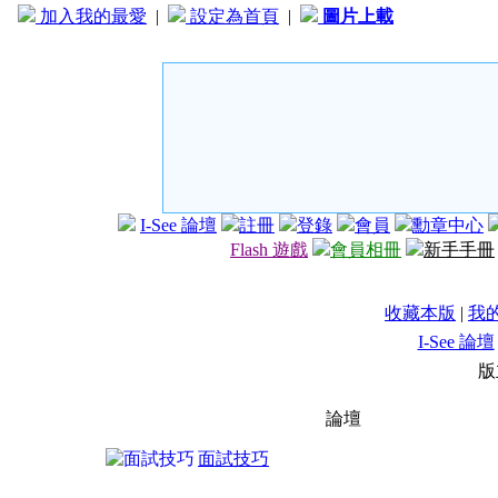
加入我的最愛
|
設定為首頁
|
圖片上載
I-See 論壇
註冊
登錄
會員
勳章中心
Flash 遊戲
會員相冊
新手手冊
收藏本版
|
我
I-See 論壇
版
論壇
面試技巧