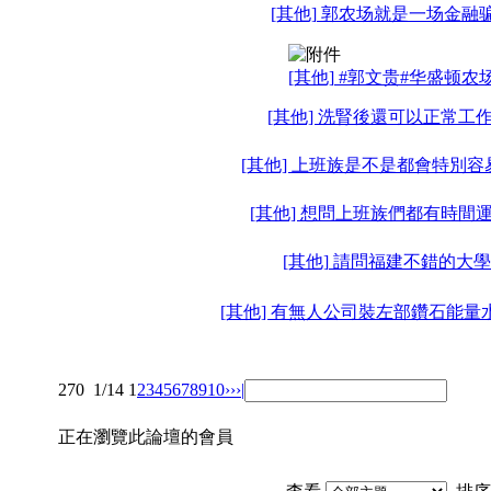
[其他] 郭农场就是一场金融
[其他] #郭文贵#华盛顿农
[其他] 洗腎後還可以正常工作
[其他] 上班族是不是都會特別容
[其他] 想問上班族們都有時間運
[其他] 請問福建不錯的大學?
[其他] 有無人公司裝左部鑽石能量水
270
1/14
1
2
3
4
5
6
7
8
9
10
››
›|
正在瀏覽此論壇的會員