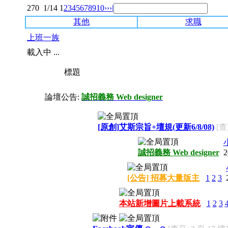
270
1/14
1
2
3
4
5
6
7
8
9
10
››
›|
其他
求職
上班一族
載入中 ...
標題
論壇公告:
誠招義務 Web designer
[原創]艾斯宗旨+壇規(更新6/8/08)
[查
誠招義務 Web designer
2
[公告] 招募大量版主
1
2
3
本站新增圖片上載系統
1
2
3