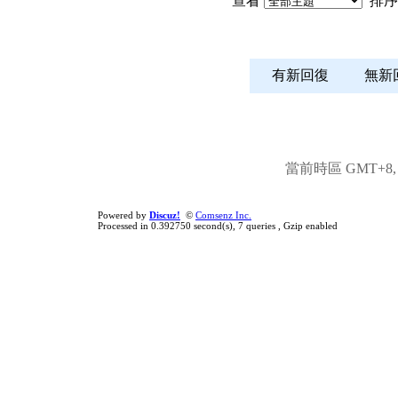
查看
排序
有新回復
無
當前時區 GMT+8, 現
Powered by
Discuz!
©
Comsenz Inc.
Processed in 0.392750 second(s), 7 queries , Gzip enabled