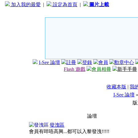
加入我的最愛
|
設定為首頁
|
圖片上載
I-See 論壇
註冊
登錄
會員
勳章中心
Flash 遊戲
會員相冊
新手手冊
收藏本版
|
我
I-See 論壇
版
論壇
發洩區
會員有咩唔高興...都可以入黎發洩!!!!!