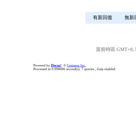
有新回復
無
當前時區 GMT+8, 現
Powered by
Discuz!
©
Comsenz Inc.
Processed in 0.098696 second(s), 7 queries , Gzip enabled