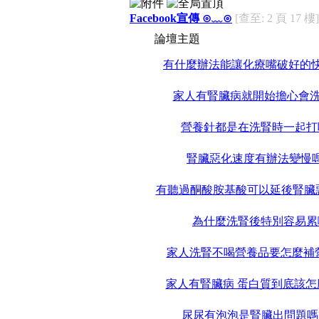
Facebook宣傳 ⊙﹏⊙
[查至: 2 頁 17 樓]
論壇主題
有什麼辦法能讓化療嘴破好的快
家人有腎臟病就開始擔心會
營養針都是在洗腎時一起打
腎臟惡化速度有辦法變慢嗎
有聽過酮酸胺基酸可以延後腎臟
為什麼洗腎後特別容易累
家人洗腎不喝營養品要怎麼補
家人有腎臟病 蛋白質到底該怎
尿尿有泡泡是腎臟出問題嗎