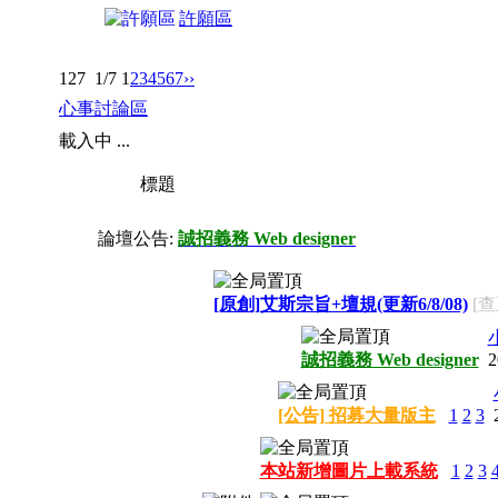
許願區
127
1/7
1
2
3
4
5
6
7
››
心事討論區
載入中 ...
標題
論壇公告:
誠招義務 Web designer
[原創]艾斯宗旨+壇規(更新6/8/08)
[查
誠招義務 Web designer
2
[公告] 招募大量版主
1
2
3
本站新增圖片上載系統
1
2
3