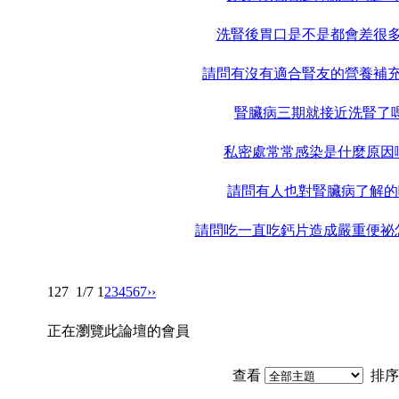
洗腎後胃口是不是都會差很
請問有沒有適合腎友的營養補充
腎臟病三期就接近洗腎了嗎
私密處常常感染是什麼原因
請問有人也對腎臟病了解的
請問吃一直吃鈣片造成嚴重便祕
127
1/7
1
2
3
4
5
6
7
››
正在瀏覽此論壇的會員
查看
排序