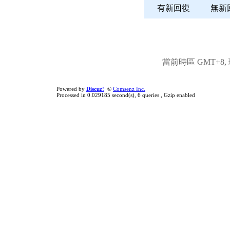
有新回復
無
當前時區 GMT+8, 現
Powered by
Discuz!
©
Comsenz Inc.
Processed in 0.029185 second(s), 6 queries , Gzip enabled