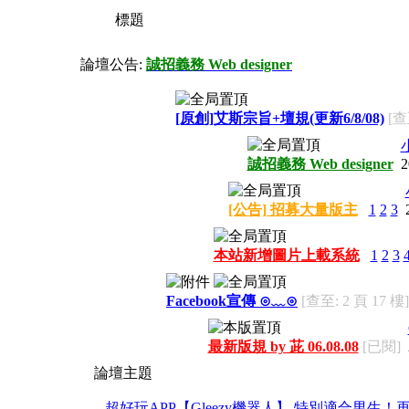
標題
論壇公告:
誠招義務 Web designer
[原創]艾斯宗旨+壇規(更新6/8/08)
[查
誠招義務 Web designer
2
[公告] 招募大量版主
1
2
3
本站新增圖片上載系統
1
2
3
Facebook宣傳 ⊙﹏⊙
[查至: 2 頁 17 樓]
最新版規 by 茈 06.08.08
[已閱]
論壇主題
超好玩APP【Gleezy機器人】 特別適合男生