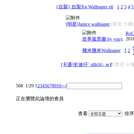
{自製} 自製Xg Wallpaper x6
1
2
3
4
5
[明星]Janice wallpaper
[查至: 9 樓
RoC
201
世界風景圖 by you);
幾米幾米Wallpaper
1
2
[卡通]史迪仔` stItch!- ｗP
[查至: 8 
568
1/29
1
2
3
4
5
6
7
8
9
10
››
›|
正在瀏覽此論壇的會員
查看
排序