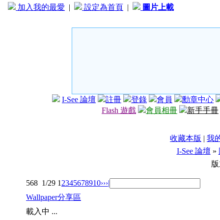
加入我的最愛
|
設定為首頁
|
圖片上載
I-See 論壇
註冊
登錄
會員
勳章中心
Flash 遊戲
會員相冊
新手手冊
收藏本版
|
我
I-See 論壇
»
版
568
1/29
1
2
3
4
5
6
7
8
9
10
››
›|
Wallpaper分享區
載入中 ...