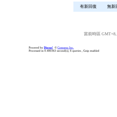
有新回復
無
當前時區 GMT+8, 現
Powered by
Discuz!
©
Comsenz Inc.
Processed in 0.480363 second(s), 6 queries , Gzip enabled