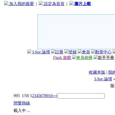
加入我的最愛
|
設定為首頁
|
圖片上載
I-See 論壇
註冊
登錄
會員
勳章中心
Flash 遊戲
會員相冊
新手手冊
收藏本版
|
我
I-See 論壇
版
995
1/50
1
2
3
4
5
6
7
8
9
10
››
›|
戀愛熱線
載入中 ...