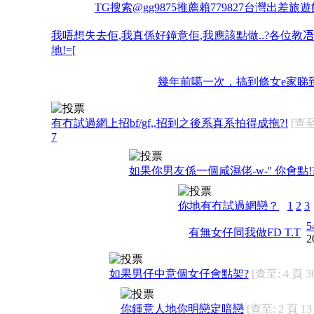
TG搜索@gg9875推薦賴779827台灣出差
我唔想失去佢,我真係好鐘意佢,我應該點做..?各位教𠗐
地!=[
幾年前噶一次，搞到條女e家睇
有冇試過網上招bf/gf,,招到之後系真系拍得成拖?!
[查至
7
如果你男友係一個咸濕佬-w-'' 你會點!?
你地有冇試過網戀？
1
2
3
5
有無女仔同我做FD T.T
2
如果男仔中意個女仔會點架?
[查至: 4 頁 3
你鍾意人地你明戀定暗戀
[查至: 2 頁 13