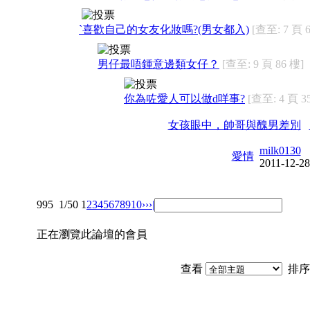
`喜歡自己的女友化妝嗎?(男女都入)
[查至: 7 頁 
男仔最唔鍾意邊類女仔？
[查至: 9 頁 86 樓]
你為咗愛人可以做d咩事?
[查至: 4 頁 3
女孩眼中，帥哥與醜男差別
milk0130
愛情
2011-12-28
995
1/50
1
2
3
4
5
6
7
8
9
10
››
›|
正在瀏覽此論壇的會員
查看
排序