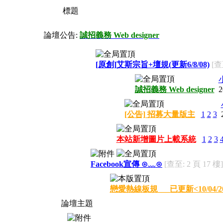
標題
論壇公告:
誠招義務 Web designer
[原創]艾斯宗旨+壇規(更新6/8/08)
[查
誠招義務 Web designer
2
[公告] 招募大量版主
1
2
3
本站新增圖片上載系統
1
2
3
Facebook宣傳 ⊙﹏⊙
[查至: 2 頁 17 樓]
戀愛熱線板規___已更新<10/04/20
論壇主題