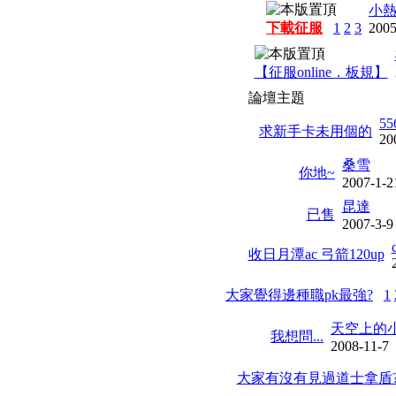
小
下載征服
1
2
3
2005
【征服online．板規】
論壇主題
55
求新手卡未用個的
20
桑雪
你地~
2007-1-2
昆達
已售
2007-3-9
收日月潭ac 弓箭120up
大家覺得邊種職pk最強?
1
天空上的
我想問...
2008-11-7
大家有沒有見過道士拿盾