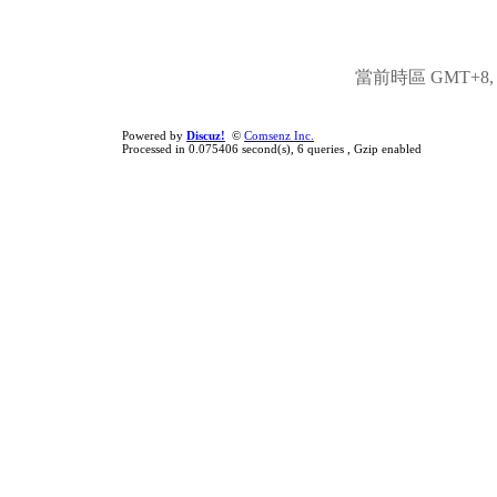
當前時區 GMT+8, 現
Powered by
Discuz!
©
Comsenz Inc.
Processed in 0.075406 second(s), 6 queries , Gzip enabled