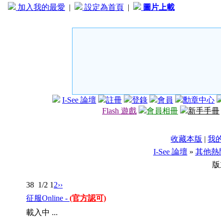
加入我的最愛
|
設定為首頁
|
圖片上載
I-See 論壇
註冊
登錄
會員
勳章中心
Flash 遊戲
會員相冊
新手手冊
收藏本版
|
我
I-See 論壇
»
其他熱
版
38
1/2
1
2
››
征服Online -
(官方認可)
載入中 ...