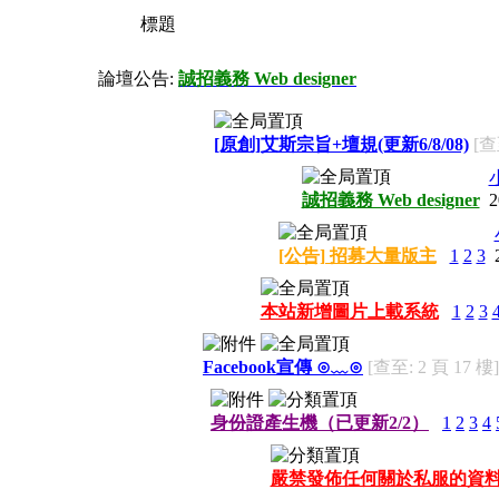
標題
論壇公告:
誠招義務 Web designer
[原創]艾斯宗旨+壇規(更新6/8/08)
[查
誠招義務 Web designer
2
[公告] 招募大量版主
1
2
3
本站新增圖片上載系統
1
2
3
Facebook宣傳 ⊙﹏⊙
[查至: 2 頁 17 樓]
身份證產生機（已更新2/2）
1
2
3
4
嚴禁發佈任何關於私服的資