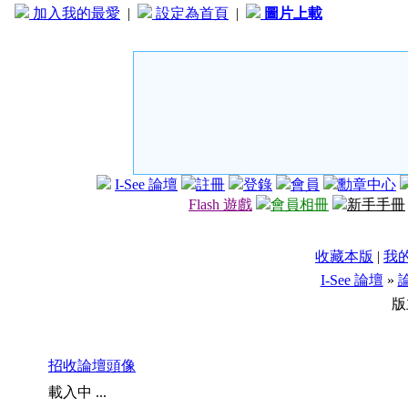
加入我的最愛
|
設定為首頁
|
圖片上載
I-See 論壇
註冊
登錄
會員
勳章中心
Flash 遊戲
會員相冊
新手手冊
收藏本版
|
我
I-See 論壇
»
版
招收論壇頭像
載入中 ...