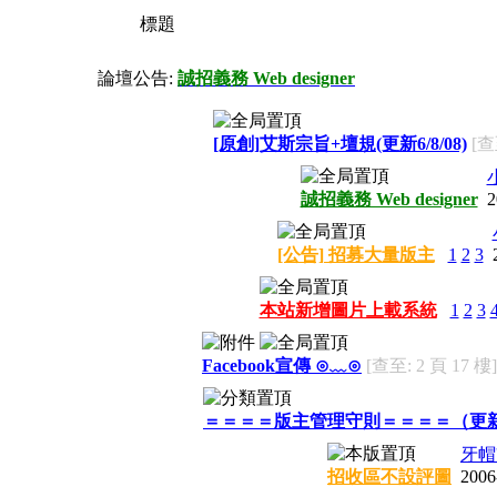
標題
論壇公告:
誠招義務 Web designer
[原創]艾斯宗旨+壇規(更新6/8/08)
[查
誠招義務 Web designer
2
[公告] 招募大量版主
1
2
3
本站新增圖片上載系統
1
2
3
Facebook宣傳 ⊙﹏⊙
[查至: 2 頁 17 樓]
＝＝＝＝版主管理守則＝＝＝＝（更
牙帽'
招收區不設評圖
2006