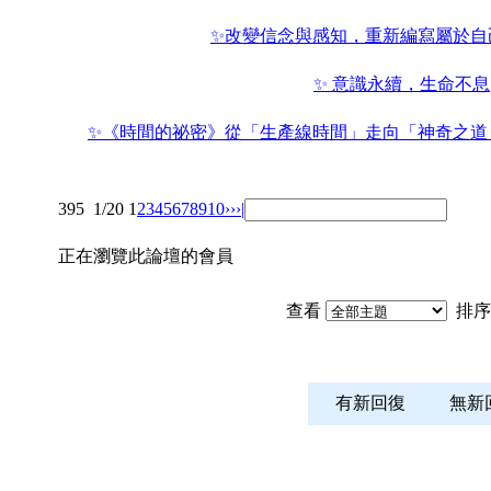
✨改變信念與感知，重新編寫屬於自
✨ 意識永續，生命不息
✨《時間的祕密》從「生產線時間」走向「神奇之道
395
1/20
1
2
3
4
5
6
7
8
9
10
››
›|
正在瀏覽此論壇的會員
查看
排序
有新回復
無