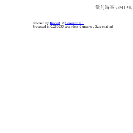
當前時區 GMT+8, 現
Powered by
Discuz!
©
Comsenz Inc.
Processed in 0.280633 second(s), 6 queries , Gzip enabled