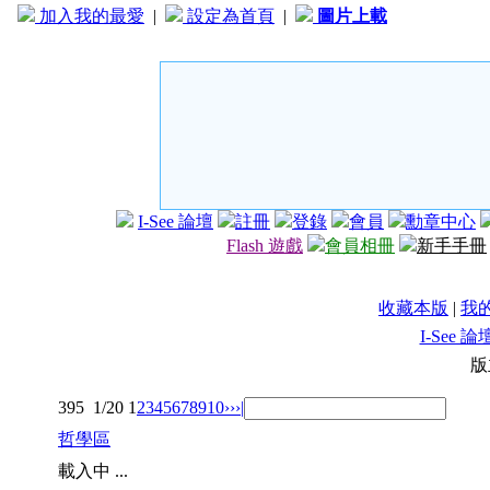
加入我的最愛
|
設定為首頁
|
圖片上載
I-See 論壇
註冊
登錄
會員
勳章中心
Flash 遊戲
會員相冊
新手手冊
收藏本版
|
我
I-See 論
版
395
1/20
1
2
3
4
5
6
7
8
9
10
››
›|
哲學區
載入中 ...