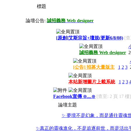
標題
論壇公告:
誠招義務 Web designer
[原創]艾斯宗旨+壇規(更新6/8/08)
[查
誠招義務 Web designer
2
[公告] 招募大量版主
1
2
3
本站新增圖片上載系統
1
2
3
Facebook宣傳 ⊙﹏⊙
[查至: 2 頁 17 樓]
論壇主題
✨ 夢境不是幻象，而是通往靈魂
✨真正的靈魂進化，不是追逐前世，而是活出