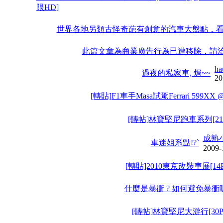
限HD]
世界各地另類古怪奇葩有創意的汽車大盤點，
此篇文章為商業廣告行為已遭移除，請
ha
過夜的私家車, 焗~~
20
[轉貼]F1車手Masa試駕Ferrari 599XX @ V
[轉帖]林寶堅尼跑車系列[21
成熟
車迷姐系點!?`
2009-
[轉貼]2010東京改裝車展[14P
什麼是暴衝 ? 如何避免暴衝呢
[轉帖]林寶堅尼大游行[30P