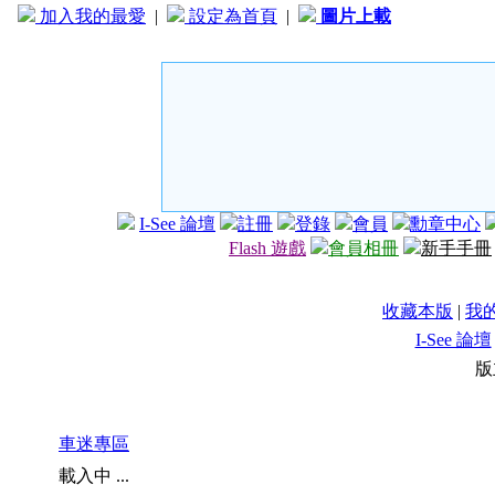
加入我的最愛
|
設定為首頁
|
圖片上載
I-See 論壇
註冊
登錄
會員
勳章中心
Flash 遊戲
會員相冊
新手手冊
收藏本版
|
我
I-See 論壇
版
車迷專區
載入中 ...