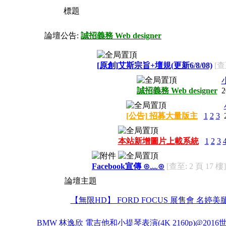
標題
論壇公告:
誠招義務 Web designer
[原創]艾斯宗旨+壇規(更新6/8/08)
[查
誠招義務 Web designer
2
[公告] 招募大量版主
1
2
3
本站新增圖片上載系統
1
2
3
Facebook宣傳 ⊙﹏⊙
[查至: 2 頁 17 樓]
論壇主題
【無限HD】 FORD FOCUS 展售會 名婷美
BMW 林逸欣 電吉他和小提琴表演(4K 2160p)@201