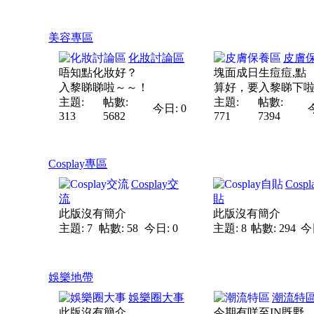
美容專區
化妝討論區
皮膚
唔知點化妝好？
塊面成日生痘痘,點
入黎睇睇啦～～！
算好，要入黎睇下啦
主題:
帖數:
主題:
帖數:
今日: 0
313
5682
771
7394
Cosplay專區
Cosplay交
Cosp
流
貼
此版沒有簡介
此版沒有簡介
主題: 7
帖數: 58
今日: 0
主題: 8
帖數: 294
今
娛樂地帶
娛樂圈大事
潮流特
此版沒有簡介
今期有咩至IN既野