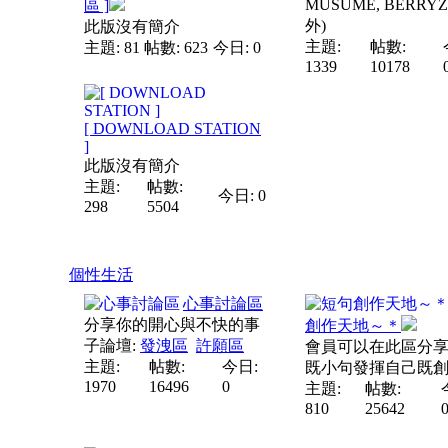
MUSUME, BERRYZ
區 ]
外)
此版沒有簡介
主題:
帖數:
主題: 81
帖數: 623
今日: 0
1339
10178
[ DOWNLOAD STATION
]
此版沒有簡介
主題:
帖數:
今日: 0
298
5504
個性生活
心事討論區
分享你的開心與不快的事
創作天地～＊
子論壇:
發洩區
許願區
會員可以在此區分
主題:
帖數:
今日:
既小句發揮自己既
1970
16496
0
主題:
帖數:
810
25642