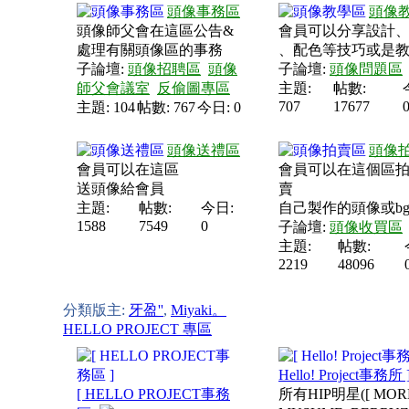
頭像事務區
頭像
頭像師父會在這區公告&
會員可以分享設計
處理有關頭像區的事務
、配色等技巧或是
子論壇:
頭像招聘區
頭像
子論壇:
頭像問題區
師父會議室
反偷圖專區
主題:
帖數:
707
17677
主題: 104
帖數: 767
今日: 0
頭像送禮區
頭像
會員可以在這區
會員可以在這個區拍賣
送頭像給會員
賣
主題:
帖數:
今日:
自己製作的頭像或b
1588
7549
0
子論壇:
頭像收買區
主題:
帖數:
2219
48096
分類版主:
牙盈''
,
Miyaki。
HELLO PROJECT 專區
Hello! Project事務所 
[ HELLO PROJECT事務
所有HIP明星([ MOR