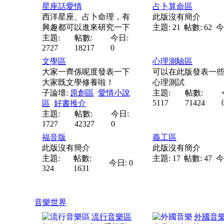
星座話愛情
占卜算命區
西洋星座、占卜命理，有
此版沒有簡介
興趣都可以進來研究一下
主題: 21
帖數: 62
今
主題:
帖數:
今日:
2727
18217
0
文學區
心理測驗區
大家一齊係呢度發表一下
可以在此版發表一
大家既文學修養啦！
心理測試
子論壇:
原創區
愛情小說
主題:
帖數:
5117
71424
區
好書推介
主題:
帖數:
今日:
1727
42327
0
福音版
義工區
此版沒有簡介
此版沒有簡介
主題:
帖數:
主題: 17
帖數: 47
今
今日: 0
324
1631
音樂世界
流行音樂區
外國音