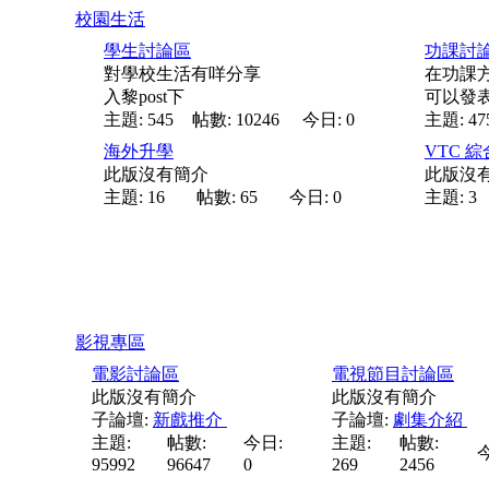
校園生活
學生討論區
功課討
對學校生活有咩分享
在功課
入黎post下
可以發
主題: 545
帖數: 10246
今日: 0
主題: 47
海外升學
VTC 綜合
此版沒有簡介
此版沒
主題: 16
帖數: 65
今日: 0
主題: 3
影視專區
電影討論區
電視節目討論區
此版沒有簡介
此版沒有簡介
子論壇:
新戲推介
子論壇:
劇集介紹
主題:
帖數:
今日:
主題:
帖數:
今
95992
96647
0
269
2456