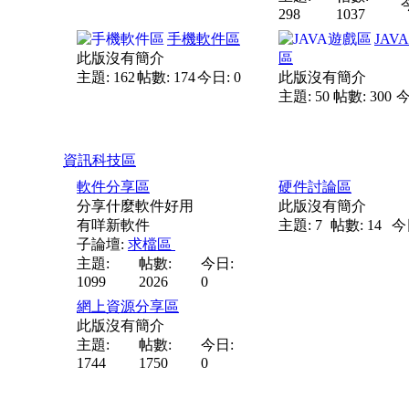
298
1037
手機軟件區
JAV
此版沒有簡介
區
主題: 162
帖數: 174
今日: 0
此版沒有簡介
主題: 50
帖數: 300
今
資訊科技區
軟件分享區
硬件討論區
分享什麼軟件好用
此版沒有簡介
有咩新軟件
主題: 7
帖數: 14
今
子論壇:
求檔區
主題:
帖數:
今日:
1099
2026
0
網上資源分享區
此版沒有簡介
主題:
帖數:
今日:
1744
1750
0