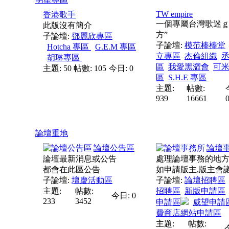
TW empire
香港歌手
一個專屬台灣歌迷ｇ
此版沒有簡介
方”
子論壇:
鄧麗欣專區
子論壇:
模范棒棒堂
Hotcha 專區
G.E.M 專區
立專區
杰倫組織
胡琳專區
區
我愛黑澀會
可
主題: 50
帖數: 105
今日: 0
區
S.H.E 專區
主題:
帖數:
939
16661
論壇重地
論壇公告區
論壇
論壇最新消息或公告
處理論壇事務的地
都會在此區公告
如申請版主,版主會
子論壇:
壇慶活動區
子論壇:
論壇招聘區
主題:
帖數:
招聘區
新版申請區
今日: 0
233
3452
申請區
威望申請
費商店網站申請區
主題:
帖數: