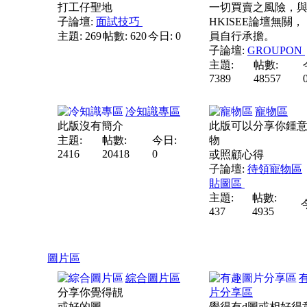
打工仔聖地
一切買賣之風險，
子論壇:
面試技巧
HKISEE論壇無關，
主題: 269
帖數: 620
今日: 0
員自行承擔。
子論壇:
GROUPON
主題:
帖數:
7389
48557
冷知識專區
寵物區
此版沒有簡介
此版可以分享你鍾
主題:
帖數:
今日:
物
2416
20418
0
或照顧心得
子論壇:
待領寵物區
貼圖區
主題:
帖數:
437
4935
圖片區
綜合圖片區
分享你覺得靚
片分享區
或好的圖
覺得有d圖或相好得