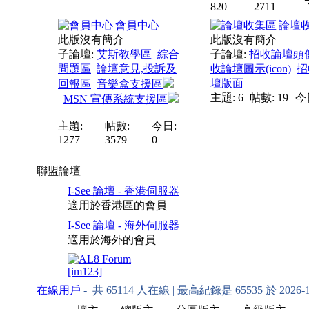
820
2711
會員中心
論壇
此版沒有簡介
此版沒有簡介
子論壇:
艾斯教學區
綜合
子論壇:
招收論壇頭
問題區
論壇意見,投訴及
收論壇圖示(icon)
招
壇版面
回報區
音樂盒支援區
主題: 6
帖數: 19
今日
MSN 宣傳系統支援區
主題:
帖數:
今日:
1277
3579
0
聯盟論壇
I-See 論壇 - 香港伺服器
適用於香港區的會員
I-See 論壇 - 海外伺服器
適用於海外的會員
[im123]
在線用戶
- 共
65114
人在線 | 最高紀錄是
65535
於
2026-