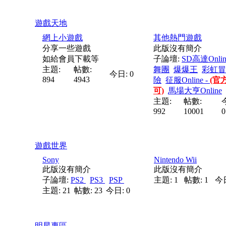
遊戲天地
網上小遊戲
其他熱門遊戲
分享一些遊戲
此版沒有簡介
如給會員下載等
子論壇:
SD高達Onlin
主題:
帖數:
舞團
爆爆王
彩虹冒
今日: 0
894
4943
險
征服Online -
(官
可)
馬場大亨Online
主題:
帖數:
992
10001
0
遊戲世界
Sony
Nintendo Wii
此版沒有簡介
此版沒有簡介
子論壇:
PS2
PS3
PSP
主題: 1
帖數: 1
今日
主題: 21
帖數: 23
今日: 0
明星專區