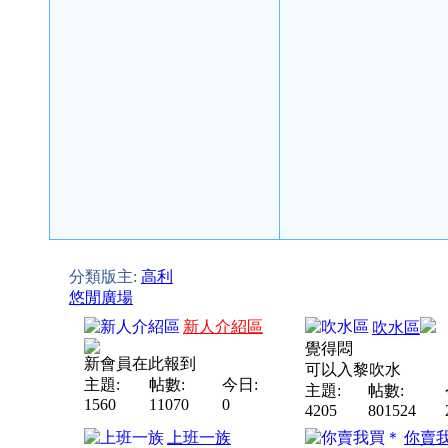
分類版主:
高利
悠閒廣場
新人介紹區
吹水區
覺得悶
新會員在此報到
可以入黎吹水
主題:
帖數:
今日:
主題:
帖數:
1560
11070
0
4205
801524
上班一族
你賣