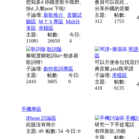
想知多d 你鐘意歌手既野,
會員可以在此，
快d 入黎post 下啦!
分享外國的音樂
子論壇:
新歌推介
音樂試
主題:
帖數:
312
1753
聽區
ＭＴＶ專區
Midi分
享區
求檔區
主題:
帖數:
今日:
11081
26659
4
歌詞版
琴譜
黎呢度睇歌詞la!~勁多新
區
歌詞呀!
可以方便各位找流行
子論壇:
創作歌詞專區
典音樂,jazz既琴譜
主題:
帖數:
今日:
子論壇:
求檔區
2416
3605
0
主題:
帖數:
418
6135
手機專區
IPhone 討論區
手機
此版沒有簡介
研究一下手提電話
主題: 49
帖數: 54
今日: 0
有咩新款,功能
主題:
帖數: