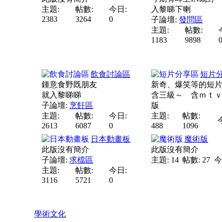
主題:
帖數:
今日:
入黎睇下喇
2383
3264
0
子論壇:
發問區
主題:
帖數:
1183
9898
飲食討論區
短片
鍾意食野既朋友
新奇、爆笑等的短
就入黎睇睇
含三級～ 含ｍｔ
子論壇:
烹飪區
版
主題:
帖數:
今日:
主題:
帖數:
2613
6087
0
488
1096
日本動畫板
魔術版
此版沒有簡介
此版沒有簡介
子論壇:
求檔區
主題: 14
帖數: 27
今
主題:
帖數:
今日:
3116
5721
0
學術文化