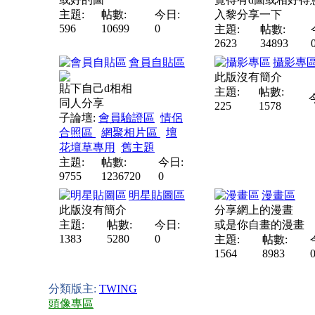
主題:
帖數:
今日:
入黎分享一下
596
10699
0
主題:
帖數:
2623
34893
會員自貼區
攝影專
此版沒有簡介
貼下自己d相相
主題:
帖數:
同人分享
225
1578
子論壇:
會員驗證區
情侶
合照區
網聚相片區
壇
花壇草專用
舊主題
主題:
帖數:
今日:
9755
1236720
0
明星貼圖區
漫畫區
此版沒有簡介
分享網上的漫晝
主題:
帖數:
今日:
或是你自畫的漫畫
1383
5280
0
主題:
帖數:
1564
8983
分類版主:
TWING
頭像專區