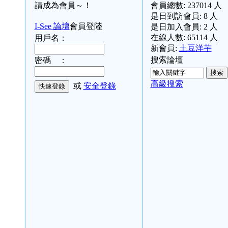
請成為會員～！
會員總數:
237014
人
是日到訪會員:
8
人
I-See 論壇
會員登陸
是日加入會員:
2
人
在線人數:
65114
人
用戶名：
新會員:
土豆洋芋
搜索論壇
密碼 ：
高級搜索
或
安全登錄