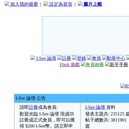
加入我的最愛
|
設定為首頁
|
圖片上載
I-See 論壇
註冊
登錄
會員
勳章中心
Flash 遊戲
會員相冊
新手手冊
I-See 論壇 公告
請即
註冊
成為會員:
I-See 論壇
資料
歡迎光臨
I-See 論壇
現成功
發表主題共:
235125
註冊成正式會員，即可以獲
帖子總數共:
3811901
得 $200 I-See幣。請立即申
篇