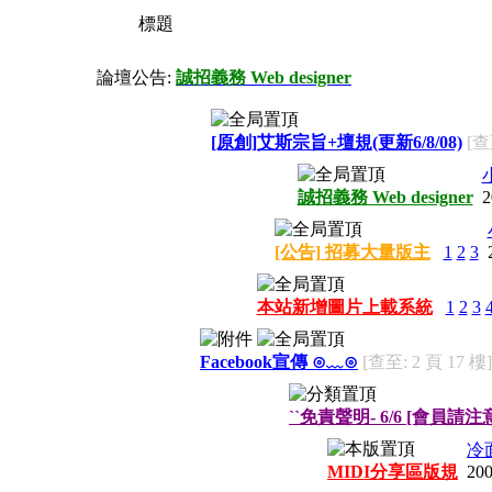
標題
論壇公告:
誠招義務 Web designer
[原創]艾斯宗旨+壇規(更新6/8/08)
[查
誠招義務 Web designer
2
[公告] 招募大量版主
1
2
3
本站新增圖片上載系統
1
2
3
Facebook宣傳 ⊙﹏⊙
[查至: 2 頁 17 樓]
``免責聲明- 6/6 [會員請注
冷
MIDI分享區版規
200