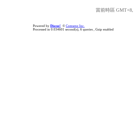
當前時區 GMT+8, 現
Powered by
Discuz!
©
Comsenz Inc.
Processed in 0.034601 second(s), 6 queries , Gzip enabled