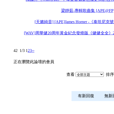
梁靜茹-專輯歌曲集 [APE@FP
[天籁純音] [APE]James Horner -《泰坦尼克號
[WAV]周華健20周年黃金紀念發燒版《健健全全》2C
42
1/3
1
2
3
››
正在瀏覽此論壇的會員
查看
排序
有新回復
無