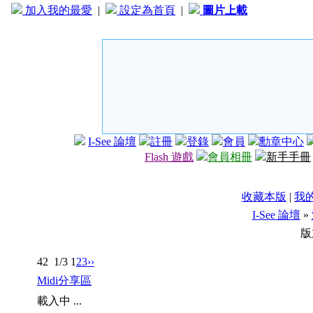
加入我的最愛
|
設定為首頁
|
圖片上載
I-See 論壇
註冊
登錄
會員
勳章中心
Flash 遊戲
會員相冊
新手手冊
收藏本版
|
我
I-See 論壇
»
版
42
1/3
1
2
3
››
Midi分享區
載入中 ...