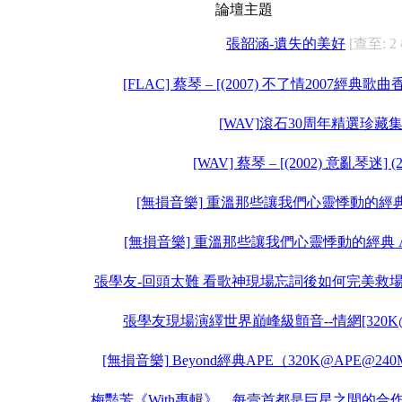
論壇主題
張韶涵-遺失的美好
[查至: 2
[FLAC] 蔡琴 – [(2007) 不了情2007經典歌
[WAV]滾石30周年精選珍藏
[WAV] 蔡琴 – [(2002) 意亂琴迷] (
[無損音樂] 重溫那些讓我們心靈悸動的經典 
[無損音樂] 重溫那些讓我們心靈悸動的經典 
張學友-回頭太難 看歌神現場忘詞後如何完美救場[320
張學友現場演繹世界巔峰級顫音--情網[320K@M
[無損音樂] Beyond經典APE（320K@APE@
梅豔芳《With專輯》，每壹首都是巨星之間的合作[AP