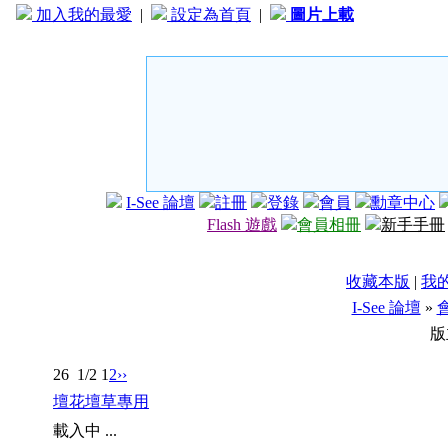
加入我的最愛
|
設定為首頁
|
圖片上載
I-See 論壇
註冊
登錄
會員
勳章中心
Flash 遊戲
會員相冊
新手手冊
收藏本版
|
我
I-See 論壇
»
版
26
1/2
1
2
››
壇花壇草專用
載入中 ...