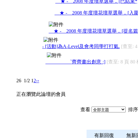
★ - 2008 年度壇草選舉 .. [已結束*
★ - 2008 年度壇花壇草選舉 .. [入
★ - 2008 年度壇花壇草選舉 .. [提名篇*
- [活動]為A-Level及會考同學打打氣.
[查至: 4
`齊齊畫出創意 :]
[查至: 8 頁 80 
26
1/2
1
2
››
正在瀏覽此論壇的會員
查看
排序
有新回復
無