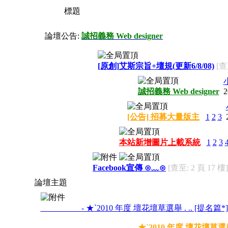
標題
論壇公告:
誠招義務 Web designer
[原創]艾斯宗旨+壇規(更新6/8/08)
[查
誠招義務 Web designer
2
[公告] 招募大量版主
1
2
3
本站新增圖片上載系統
1
2
3
Facebook宣傳 ⊙﹏⊙
[查至: 2 頁 17 樓]
論壇主題
- ★`2010 年度 壇花壇草選舉 . .. [提名篇*]
- ★`2010 年度 壇花壇草選