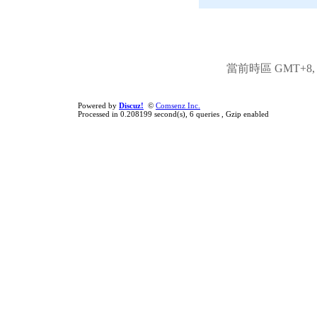
當前時區 GMT+8, 現
Powered by
Discuz!
©
Comsenz Inc.
Processed in 0.208199 second(s), 6 queries , Gzip enabled