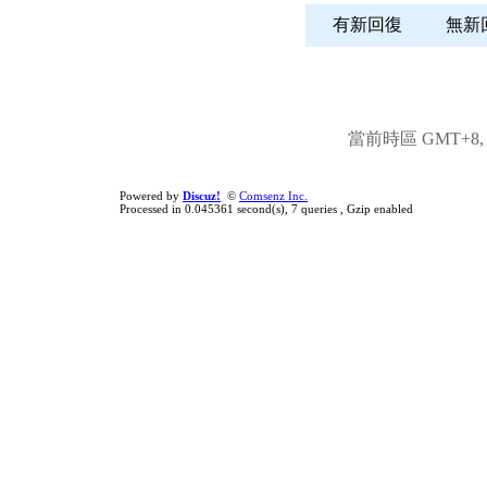
有新回復
無
當前時區 GMT+8, 現
Powered by
Discuz!
©
Comsenz Inc.
Processed in 0.045361 second(s), 7 queries , Gzip enabled