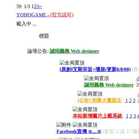
59
1/3
1
2
3
››
YOHOGAME -
(官方認可)
載入中 ...
標題
論壇公告:
誠招義務 Web designer
[原創]艾斯宗旨+壇規(更新6/8/08)
[查
誠招義務 Web designer
2
[公告] 招募大量版主
1
2
3
本站新增圖片上載系統
1
2
3
Facebook宣傳 ⊙﹏⊙
[查至: 2 頁 17 樓]