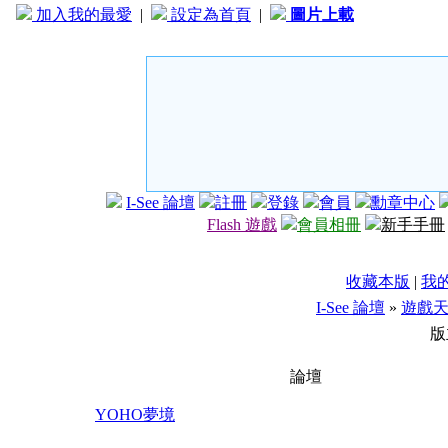
加入我的最愛
|
設定為首頁
|
圖片上載
I-See 論壇
註冊
登錄
會員
勳章中心
Flash 遊戲
會員相冊
新手手冊
收藏本版
|
我
I-See 論壇
»
遊戲
版
論壇
YOHO夢境