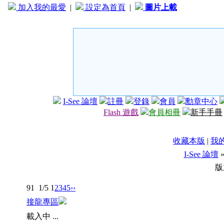
加入我的最愛
|
設定為首頁
|
圖片上載
I-See 論壇
註冊
登錄
會員
勳章中心
Flash 遊戲
會員相冊
新手手冊
收藏本版
|
我
I-See 論壇
版
91
1/5
1
2
3
4
5
››
接龍專區
載入中 ...