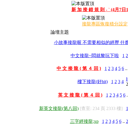
新 加 接 錯 規 則 - ` (4月7日1
接龍專區恢復積分設定
論壇主題
小故事接龍喔 不需要相似的經歷 什
中文接龍~悶就黎玩下啦
1
2
中 文 接 龍 { 第 ４ 回 }
1
2
3
4
5
6
.
H
樓下接龍(好hit)
1
2
3
4
2
英 文 接 龍 { 第 ４ 回 }
1
2
3
4
5
6
.
新英文接龍(第八回)
[查至: 234 頁 2333 樓]
三字經接龍;xp
1
2
3
4
5
6
..