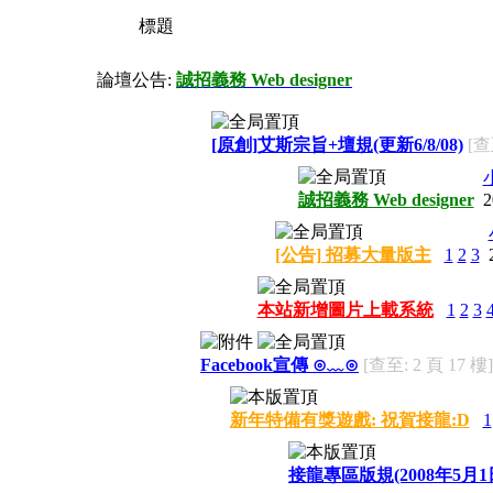
標題
論壇公告:
誠招義務 Web designer
[原創]艾斯宗旨+壇規(更新6/8/08)
[查
誠招義務 Web designer
2
[公告] 招募大量版主
1
2
3
本站新增圖片上載系統
1
2
3
Facebook宣傳 ⊙﹏⊙
[查至: 2 頁 17 樓]
新年特備有獎遊戲: 祝賀接龍:D
1
接龍專區版規(2008年5月1