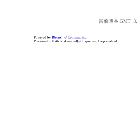
當前時區 GMT+8, 現
Powered by
Discuz!
©
Comsenz Inc.
Processed in 0.463754 second(s), 6 queries , Gzip enabled