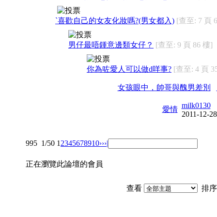
`喜歡自己的女友化妝嗎?(男女都入)
[查至: 7 頁 
男仔最唔鍾意邊類女仔？
[查至: 9 頁 86 樓]
你為咗愛人可以做d咩事?
[查至: 4 頁 3
女孩眼中，帥哥與醜男差別
milk0130
愛情
2011-12-28
995
1/50
1
2
3
4
5
6
7
8
9
10
››
›|
正在瀏覽此論壇的會員
查看
排序