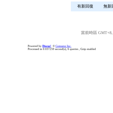
有新回復
無
當前時區 GMT+8, 現
Powered by
Discuz!
©
Comsenz Inc.
Processed in 0.037259 second(s), 6 queries , Gzip enabled