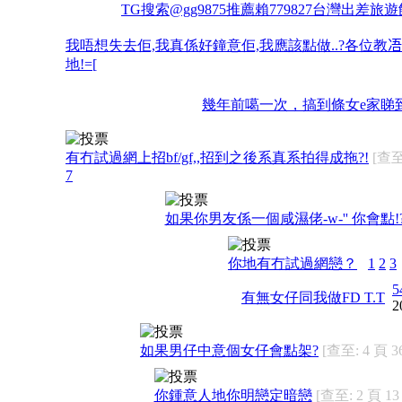
TG搜索@gg9875推薦賴779827台灣出差
我唔想失去佢,我真係好鐘意佢,我應該點做..?各位教𠗐
地!=[
幾年前噶一次，搞到條女e家睇
有冇試過網上招bf/gf,,招到之後系真系拍得成拖?!
[查至
7
如果你男友係一個咸濕佬-w-'' 你會點!?
你地有冇試過網戀？
1
2
3
5
有無女仔同我做FD T.T
2
如果男仔中意個女仔會點架?
[查至: 4 頁 3
你鍾意人地你明戀定暗戀
[查至: 2 頁 13