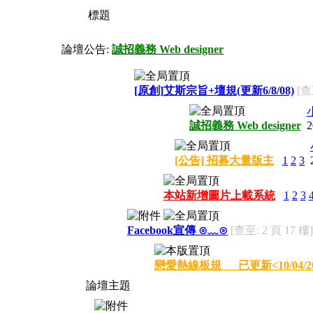
標題
論壇公告:
誠招義務 Web designer
[原創]艾斯宗旨+壇規(更新6/8/08)
[查
誠招義務 Web designer
2
[公告] 招募大量版主
1
2
3
本站新增圖片上載系統
1
2
3
Facebook宣傳 ⊙﹏⊙
[查至: 2 頁 17 樓]
戀愛熱線板規___已更新<10/04/20
論壇主題