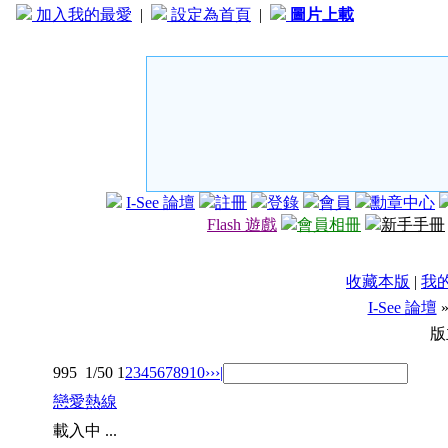
加入我的最愛
|
設定為首頁
|
圖片上載
I-See 論壇
註冊
登錄
會員
勳章中心
Flash 遊戲
會員相冊
新手手冊
收藏本版
|
我
I-See 論壇
版
995
1/50
1
2
3
4
5
6
7
8
9
10
››
›|
戀愛熱線
載入中 ...