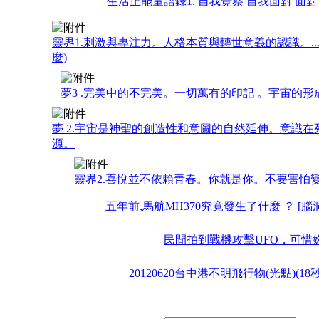
生活正能量語錄1. 自我覺察 自我面對 面對
靈界1.刺激與專注力。人格本質與轉世意義的認識。..
麼)
夢3 .完美中的不完美。一切萬有的印記 。宇宙的
夢 2.宇宙是神聖的創造性和意圖的自然延伸。意識
源。
靈界2.喜悅並不依賴青春。你就是你。不要害怕
五年前,馬航MH370究竟發生了什麼 ？ [腦洞
民間拍到戰機攻擊UFO，可惜
20120620台中港不明飛行物(光點)(18秒