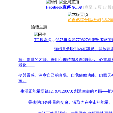
Facebook宣傳 ⊙﹏⊙
[查至: 2 頁 17 樓]
超自然綜合區板規[3-6-200
論壇主題
TG搜索@gg9875推薦賴779827台灣出差
強烈意念吸引內在訊息。開啟夢
拾回累世的才能。善用心理時間及自我暗示。心電感
老化……
夢與靈感。注意自己的直覺。自我療癒功能。肉體天
家。
生活正能量語錄12. &#128073; 創造生命的奇蹟
靈魂與肉身能量的交會。汲取內在宇宙的能量。