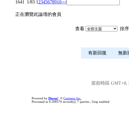
1641
1/83
1
2
3
4
5
6
7
8
9
10
››
›|
正在瀏覽此論壇的會員
查看
排序
有新回復
無
當前時區 GMT+8, 現
Powered by
Discuz!
©
Comsenz Inc.
Processed in 0.208579 second(s), 7 queries , Gzip enabled