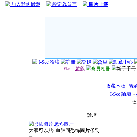
加入我的最愛
|
設定為首頁
|
圖片上載
I-See 論壇
註冊
登錄
會員
勳章中心
Flash 遊戲
會員相冊
新手手冊
收藏本版
|
我
I-See 論壇
»
版
論壇
恐怖圖片
大家可以貼d血腥同恐怖圖片係到