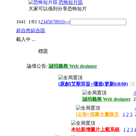
恐怖短片區
大家可以係到分享恐怖短片
1641
1/83
1
2
3
4
5
6
7
8
9
10
››
›|
超自然綜合區
載入中 ...
標題
論壇公告:
誠招義務 Web designer
[原創]艾斯宗旨+壇規(更新6/8/08)
[查
誠招義務 Web designer
2
[公告] 招募大量版主
1
2
3
本站新增圖片上載系統
1
2
3