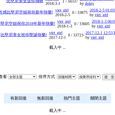
比堅尼美女送你飛吻
1 /
34337
2018-3-1
by
dolny
viet_girl
2018-2-5 01:0
性感比堅尼空姐祝你新年快樂!
0 /
33875
2018-2-5
by
viet_girl
viet_girl
2018-1-3 06:
堅尼空姐祝你2018年新年快樂!
0 /
33605
2018-1-3
by
viet_girl
viet_girl
2017-12-1 12:53
比堅尼美女祝你聖誕快樂!
0 /
33723
2017-12-1
by
viet_girl
載入中 ...
查看
排序方式
有新回復
無新回復
熱門主題
關閉主題
載入中 ...