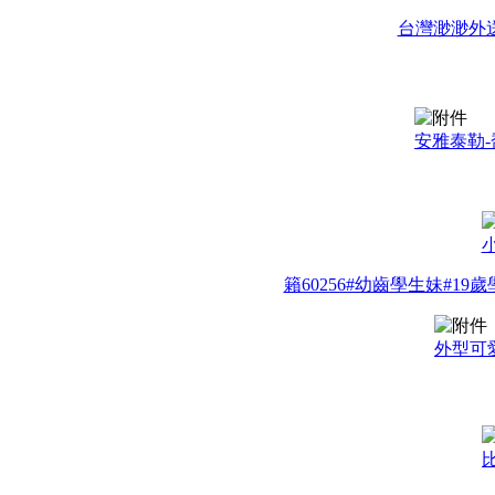
台灣渺渺外送茶G
安雅泰勒
籟60256#幼齒學生妹#
外型可愛