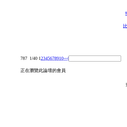
比
787
1/40
1
2
3
4
5
6
7
8
9
10
››
›|
正在瀏覽此論壇的會員