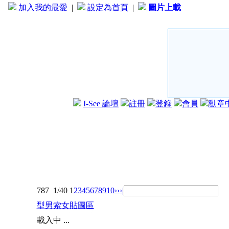
加入我的最愛
|
設定為首頁
|
圖片上載
I-See 論壇
註冊
登錄
會員
勳章
787
1/40
1
2
3
4
5
6
7
8
9
10
››
›|
型男索女貼圖區
載入中 ...