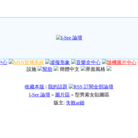
中心
MSN宣傳系統
虛擬形象
音樂盒中心
隨機圖片中心
設施
幫助
簡體中文
界面風格
收藏本版
|
我的話題
I-See 論壇
»
圖片區
» 型男索女貼圖區
版主:
失敗ar細