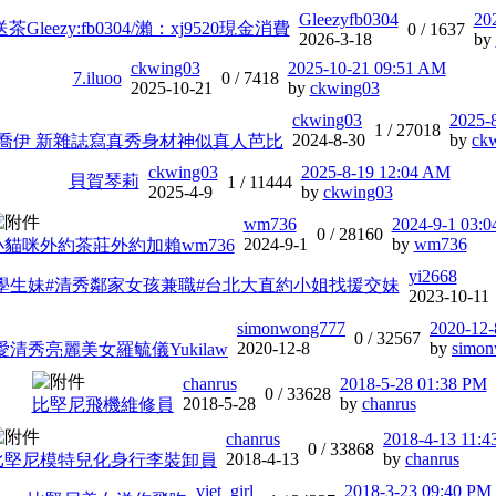
Gleezyfb0304
20
leezy:fb0304/瀨：xj9520現金消費
0 /
1637
2026-3-18
by
ckwing03
2025-10-21 09:51 AM
7.iluoo
0 /
7418
2025-10-21
by
ckwing03
ckwing03
2025-
1 /
27018
2024-8-30
by
ck
-喬伊 新雜誌寫真秀身材神似真人芭比
ckwing03
2025-8-19 12:04 AM
貝賀琴莉
1 /
11444
2025-4-9
by
ckwing03
wm736
2024-9-1 03:
0 /
28160
2024-9-1
by
wm736
小貓咪外約茶莊外約加賴wm736
yi2668
19歲學生妹#清秀鄰家女孩兼職#台北大直約小姐找援交妹
2023-10-11
simonwong777
2020-12-
0 /
32567
2020-12-8
by
simo
清秀亮麗美女羅毓儀Yukilaw
chanrus
2018-5-28 01:38 PM
0 /
33628
2018-5-28
by
chanrus
比堅尼飛機維修員
chanrus
2018-4-13 11:
0 /
33868
2018-4-13
by
chanrus
比堅尼模特兒化身行李裝卸員
viet_girl
2018-3-23 09:40 PM