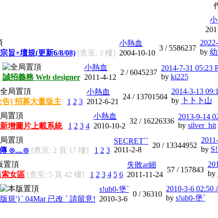
小
201
2022-
小熱血
3 /
5586237
by
幼
宗旨+壇規(更新6/8/08)
[查至: 3 樓]
2004-10-10
小熱血
2014-7-31 05:23
2 /
6045237
by
ki225
誠招義務 Web designer
2011-4-12
2014-3-13 09:
小熱血
24 /
13701504
by
卜卜卜山
公告] 招募大量版主
1
2
3
2012-6-21
小熱血
2013-9-14 0
32 /
16226336
by
silver_hit
新增圖片上載系統
1
2
3
4
2010-10-2
2011
SECRET``
20 /
13344952
by
S!
2011-2-8
宣傳 ⊙﹏⊙
[查至: 2 頁 17 樓]
1
2
3
20
失敗ar細
57 /
157843
by
男索女區
[查至: 5 頁 42 樓]
1
2
3
4
5
6
2011-11-24
2010-3-6 02:50
s!ub0-堡`
0 /
36310
by
s!ub0-堡`
版規'}` 04Mar 已改 ` 請留意!
2010-3-6