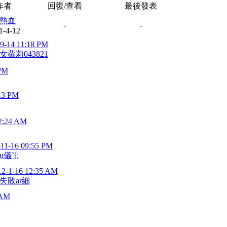
作者
回復/查看
最後發表
熱血
-
-
1-4-12
9-14 11:18 PM
女蘿莉043821
 PM
13 PM
2:24 AM
-11-16 09:55 PM
u儀`[:
12-1-16 12:35 AM
失敗ar細
 AM