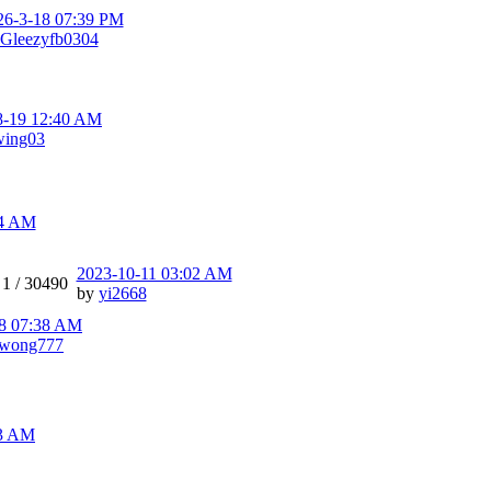
26-3-18 07:39 PM
Gleezyfb0304
8-19 12:40 AM
wing03
04 AM
2023-10-11 03:02 AM
1 /
30490
by
yi2668
8 07:38 AM
nwong777
43 AM