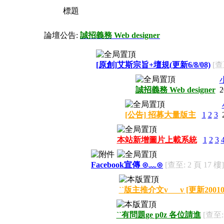
標題
論壇公告:
誠招義務 Web designer
[原創]艾斯宗旨+壇規(更新6/8/08)
[查
誠招義務 Web designer
2
[公告] 招募大量版主
1
2
3
本站新增圖片上載系統
1
2
3
Facebook宣傳 ⊙﹏⊙
[查至: 2 頁 17 樓]
``版主推介文v___v [更新20010
``有問題ge p0z 各位請進
[查至: