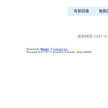
有新回復
無
當前時區 GMT+8, 現
Powered by
Discuz!
©
Comsenz Inc.
Processed in 0.179773 second(s), 6 queries , Gzip enabled