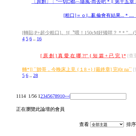
〔原創〕︴°一切□都︹隨風·而去吧＊∥ 第十五章 EN
[粗口]＝ｏ||...亂倫會有結果...＊...
[轉貼;P+超少粗口]。!|[〝喂！150cM好矮咩？ *＊”﹏(
4
5
6
..
16
[ 原 創 ] 真 愛 在 哪 ?!" { 短 篇 + 已 完 }*
[查至
轉*]] ``帥哥，今晚床上見 {１8 +} [最終章] 完j0r na``
[
5
6
..
28
1114
1/56
1
2
3
4
5
6
7
8
9
10
››
›|
正在瀏覽此論壇的會員
查看
排序