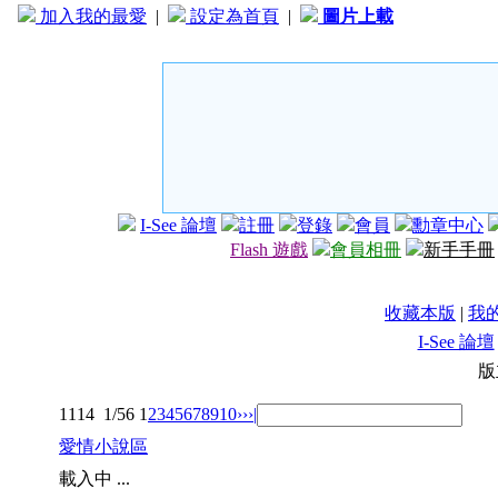
加入我的最愛
|
設定為首頁
|
圖片上載
I-See 論壇
註冊
登錄
會員
勳章中心
Flash 遊戲
會員相冊
新手手冊
收藏本版
|
我
I-See 論壇
版
1114
1/56
1
2
3
4
5
6
7
8
9
10
››
›|
愛情小說區
載入中 ...