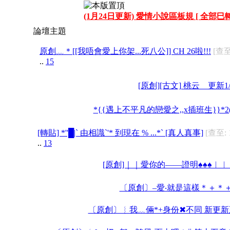
(1月24日更新) 愛情小說區板規 [ 全部巳轉
論壇主題
原創﹏＊[[我唔會愛上你架...死八公]] CH 26啦!!!
[查至
..
15
[原創][古文] 桃云 更新1/
*{{遇上不平凡的戀愛之,,x插班生}}*2
[轉貼] *''█|` 由相識`'* 到現在 % ...*` [真人真事]
[查至: 
..
13
[原創]｜｜愛你的——證明♠♠♠︱
〔原創〕–愛‧就是這樣＊＋＊＋
〔原創〕︴我﹏倆*+身份✖不同 新更新至Ch.