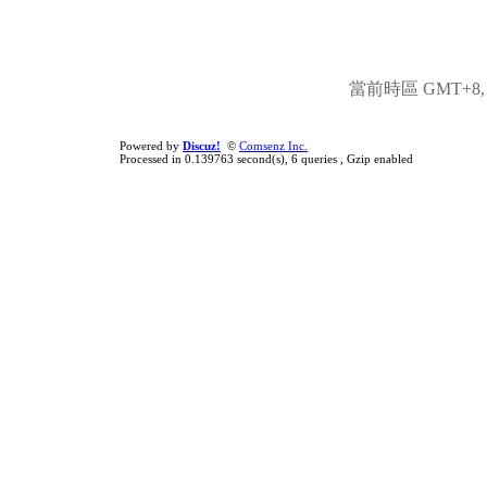
當前時區 GMT+8, 現
Powered by
Discuz!
©
Comsenz Inc.
Processed in 0.139763 second(s), 6 queries , Gzip enabled