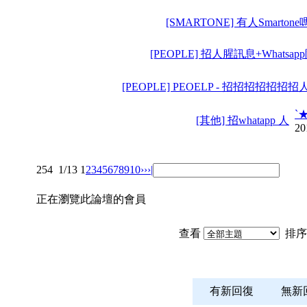
[SMARTONE] 有人Smartone嗎
[PEOPLE] 招人腥訊息+Whatsapp
[PEOPLE] PEOELP - 招招招招招招
`
[其他] 招whatapp 人
20
254
1/13
1
2
3
4
5
6
7
8
9
10
››
›|
正在瀏覽此論壇的會員
查看
排序
有新回復
無