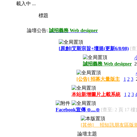
載入中 ...
標題
論壇公告:
誠招義務 Web designer
[原創]艾斯宗旨+壇規(更新6/8/08)
[查
誠招義務 Web designer
2
[公告] 招募大量版主
1
2
3
本站新增圖片上載系統
1
2
3
Facebook宣傳 ⊙﹏⊙
[查至: 2 頁 17 樓]
[其他] 招短訊朋友區版
論壇主題