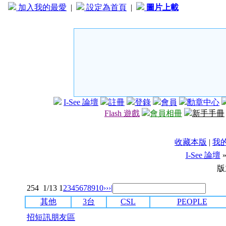
加入我的最愛
|
設定為首頁
|
圖片上載
I-See 論壇
註冊
登錄
會員
勳章中心
Flash 遊戲
會員相冊
新手手冊
收藏本版
|
我
I-See 論壇
版
254
1/13
1
2
3
4
5
6
7
8
9
10
››
›|
其他
3台
CSL
PEOPLE
招短訊朋友區