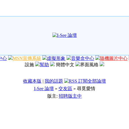
中心
MSN宣傳系統
虛擬形象
音樂盒中心
隨機圖片中心
設施
幫助
簡體中文
界面風格
收藏本版
|
我的話題
I-See 論壇
»
交友區
» 尋覓愛情
版主:
招聘版主中