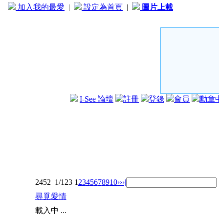
加入我的最愛
|
設定為首頁
|
圖片上載
I-See 論壇
註冊
登錄
會員
勳章
2452
1/123
1
2
3
4
5
6
7
8
9
10
››
›|
尋覓愛情
載入中 ...