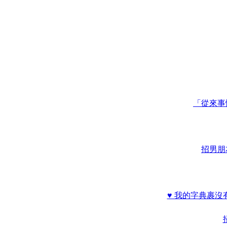
「從來事
招男朋友
♥ 我的字典裹沒有放