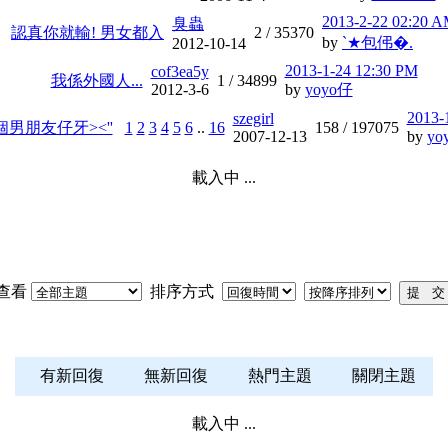
2013-2-22 02:20 
臭蟲
認真你就輸! 男女都入
2 /
35370
by
`★包伄�.
2012-10-14
2013-1-24 12:30 PM
cof3ea5y
我係外國人...
1 /
34899
2012-3-6
by
yoyo仔
2013-
szegirl
男朋友仔牙><''
1
2
3
4
5
6
..
16
158 /
197075
2007-12-13
by
yo
載入中 ...
查看
排序方式
有新回復
無新回復
熱門主題
關閉主題
載入中 ...