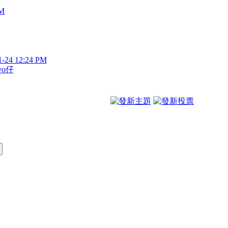
AM
1-24 12:24 PM
yo仔