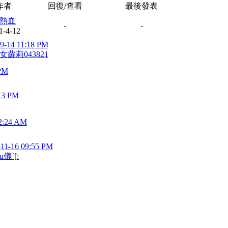
作者
回復/查看
最後發表
熱血
-
-
1-4-12
9-14 11:18 PM
女蘿莉043821
 PM
13 PM
2:24 AM
-11-16 09:55 PM
u儀`[:
M