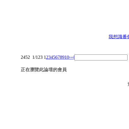
我想識番個
2452
1/123
1
2
3
4
5
6
7
8
9
10
››
›|
正在瀏覽此論壇的會員