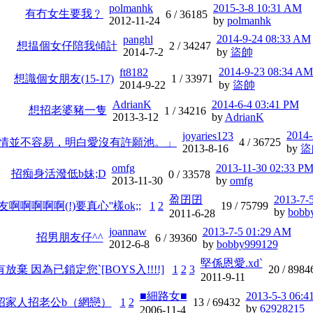
polmanhk
2015-3-8 10:31 AM
有冇女生要我﹖
6 /
36185
2012-11-24
by
polmanhk
2014-9-24 08:33 AM
panghl
想揾個女仔陪我傾計
2 /
34247
2014-7-2
by
盜帥
2014-9-23 08:34 AM
ft8182
想識個女朋友(15-17)
1 /
33971
2014-9-22
by
盜帥
AdrianK
2014-6-4 03:41 PM
想招老婆豬一隻
1 /
34216
2013-3-12
by
AdrianK
2014-
joyaries123
情並不容易，明白愛沒有許願池。」
4 /
36725
2013-8-16
by
盜
omfg
2013-11-30 02:33 P
招痴身活潑低b妹;D
0 /
33578
2013-11-30
by
omfg
盈囝囝
2013-7-
啊啊啊啊啊(!)要真心''樣ok;;
1
2
19 /
75799
by
bobb
2011-6-28
joannaw
2013-7-5 01:29 AM
招男朋友仔^^
6 /
39360
2012-6-8
by
bobby999129
堅係恩愛.xd`
棄 因為已鎖定您`[BOYS入!!!!]
1
2
3
20 /
8984
2011-9-11
■細路女■
2013-5-3 06:4
招家人招老公b（網戀）
1
2
13 /
69432
by
62928215
2006-11-4