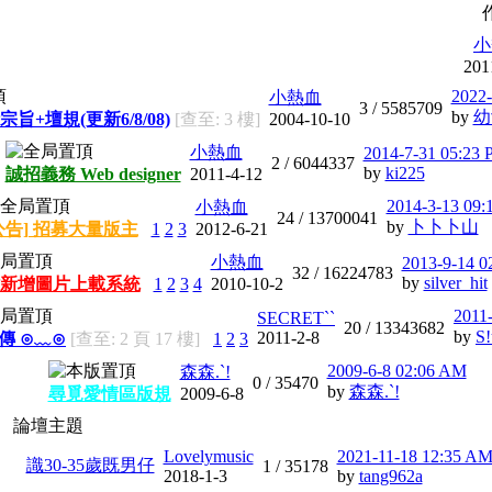
小
201
2022-
小熱血
3 /
5585709
by
幼
宗旨+壇規(更新6/8/08)
[查至: 3 樓]
2004-10-10
小熱血
2014-7-31 05:23
2 /
6044337
by
ki225
誠招義務 Web designer
2011-4-12
2014-3-13 09:
小熱血
24 /
13700041
by
卜卜卜山
公告] 招募大量版主
1
2
3
2012-6-21
小熱血
2013-9-14 0
32 /
16224783
by
silver_hit
新增圖片上載系統
1
2
3
4
2010-10-2
2011
SECRET``
20 /
13343682
by
S!
2011-2-8
宣傳 ⊙﹏⊙
[查至: 2 頁 17 樓]
1
2
3
2009-6-8 02:06 AM
森森.`!
0 /
35470
by
森森.`!
尋覓愛情區版規
2009-6-8
論壇主題
Lovelymusic
2021-11-18 12:35 A
識30-35歲既男仔
1 /
35178
2018-1-3
by
tang962a