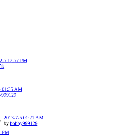
2-5 12:57 PM
帥
M
5 01:35 AM
y999129
2013-7-5 01:21 AM
6
by
bobby999129
1 PM