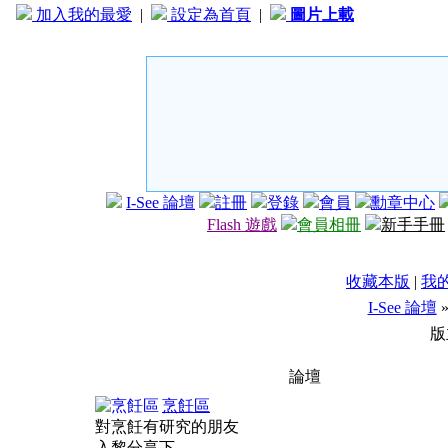
加入我的最愛
|
設定為首頁
|
圖片上載
I-See 論壇
註冊
登錄
會員
勳章中心
Flash 遊戲
會員相冊
新手手冊
收藏本版
|
我
I-See 論壇
版
論壇
烹飪區
對烹飪有研究的朋友
入黎分享下