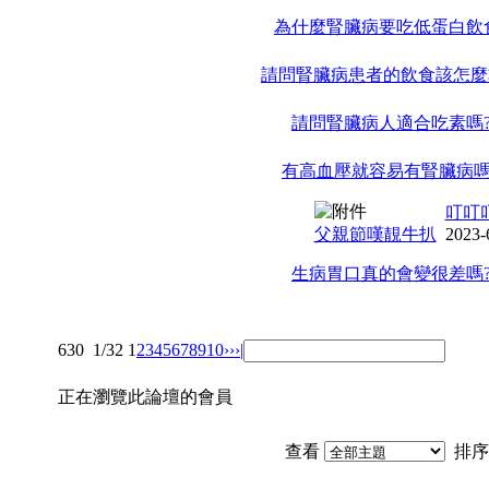
為什麼腎臟病要吃低蛋白飲
請問腎臟病患者的飲食該怎麼
請問腎臟病人適合吃素嗎
有高血壓就容易有腎臟病嗎
叮叮
父親節嘆靚牛扒
2023-
生病胃口真的會變很差嗎
630
1/32
1
2
3
4
5
6
7
8
9
10
››
›|
正在瀏覽此論壇的會員
查看
排序