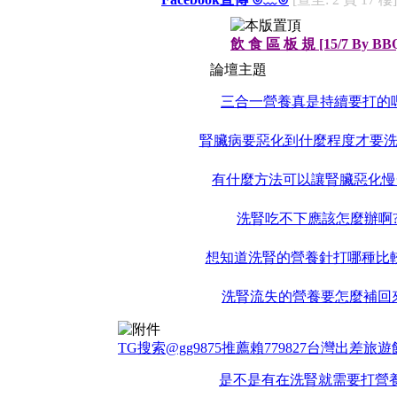
飲 食 區 板 規 [15/7 By BB
論壇主題
三合一營養真是持續要打的
腎臟病要惡化到什麼程度才要洗
有什麼方法可以讓腎臟惡化慢
洗腎吃不下應該怎麼辦啊
想知道洗腎的營養針打哪種比較
洗腎流失的營養要怎麼補回
TG搜索@gg9875推薦賴779827台灣出差
是不是有在洗腎就需要打營養