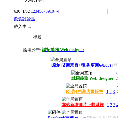
630
1/32
1
2
3
4
5
6
7
8
9
10
››
›|
飲食討論區
載入中 ...
標題
論壇公告:
誠招義務 Web designer
[原創]艾斯宗旨+壇規(更新6/8/08)
[查
誠招義務 Web designer
2
[公告] 招募大量版主
1
2
3
本站新增圖片上載系統
1
2
3
Facebook宣傳 ⊙﹏⊙
[查至: 2 頁 17 樓]