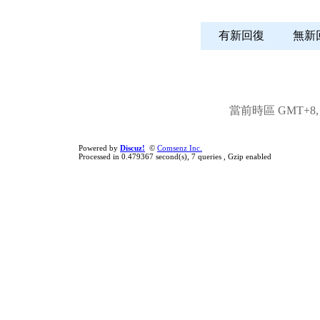
有新回復
無
當前時區 GMT+8, 現
Powered by
Discuz!
©
Comsenz Inc.
Processed in 0.479367 second(s), 7 queries , Gzip enabled