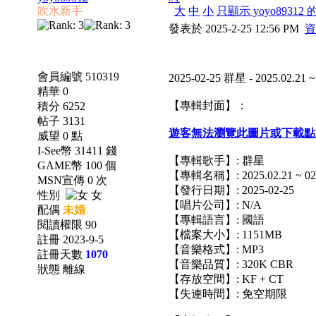
吹水新手
大
中
小
只顯示 yoyo89312
發表於 2025-2-25 12:56 PM
資
會員編號 510319
2025-02-25 群星 - 2025.02
精華 0
【專輯封面】：
積分 6252
帖子 3131
遊客無法瀏覽此圖片或下載點
威望 0 點
I-See幣 31411 錢
【專輯歌手】: 群星
GAME幣 100 個
【專輯名稱】: 2025.02.21 ~
MSN宣傳 0 次
【發行日期】: 2025-02-25
性別
女
【唱片公司】: N/A
配偶
未婚
【專輯語言】: 國語
閱讀權限 90
【檔案大小】: 1151MB
註冊 2023-9-5
【音樂格式】: MP3
註冊天數
1070
【音樂品質】: 320K CBR
狀態 離線
【存放空間】: KF + CT
【失連時間】: 免空期限