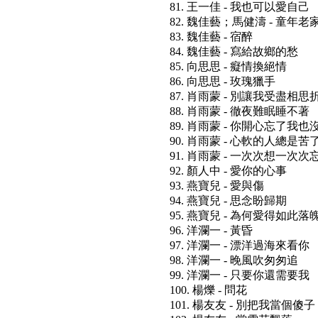
81. 王一佳 - 我也可以愛自己
82. 魏佳藝；馬健濤 - 童年老
83. 魏佳藝 - 宿醉
84. 魏佳藝 - 寫給故鄉的愁
85. 向思思 - 癡情換絕情
86. 向思思 - 玫瑰獵手
87. 肖雨蒙 - 別讓我受盡相思
88. 肖雨蒙 - 徹夜難眠睡不著
89. 肖雨蒙 - 你開心忘了我也
90. 肖雨蒙 - 心軟的人總是苦
91. 肖雨蒙 - 一次次想一次次
92. 顏人中 - 愛你的心事
93. 燕寶兒 - 愛與傷
94. 燕寶兒 - 思念盼歸期
95. 燕寶兒 - 為何愛得如此落
96. 洋瀾一 - 黃昏
97. 洋瀾一 - 漂洋過海來看你
98. 洋瀾一 - 晚風吹匆匆追
99. 洋瀾一 - 只要你還需要我
100. 楊爍 - 問花
101. 楊友友 - 別把我當個傻子