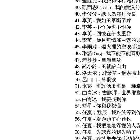
38. 金鈺兒 - 我想和你有始有
39. 凱西恩Cacien - 我的愛沒
40. 李發發 - 總以為歲月漫長
41. 李英 - 愛如風箏斷了線
42. 李英 - 不怪你也不恨你
43. 李英 - 回憶在午夜重疊
44. 李英 - 歲月無情催白您的
45. 李雨婷 - 煙火裡的塵埃
46. 琳誼Ring - 我不能不能喜
47. 羅莎莎 - 自願自愛
48. 羅小鈴 - 風就該自由
49. 洛天依；肆葉草 - 鋼索
50. 呂口口 - 藍眼淚
51. 米靈 - 也許活著也是一種
52. 曲肖冰；吉鵬澤 - 世界那
53. 曲肖冰 - 我要找到你
54. 群星 - 你和我都懂
55. 任夏；默辰 - 我終於等到
56. 任夏 - 愛過頭了心難收
57. 任夏 - 我把最最疼愛的人
58. 任夏 - 先認真的我先輸了
59. 任夏 - 終於失去你(我終