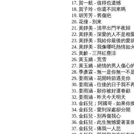
17. 賀一航 - 值得也遺憾
18. 賀子玲 - 你還不回來嗎
19. 胡芳芳 - 舊傷疤
20. 花僮 - 別來
21. 黃靜美 - 清早出門半夜歸
22. 黃靜美 - 深愛的人不是相
23. 黃靜美 - 我給你最後的
24. 黃靜美 - 我像哪吒熱情如
25. 黃齡 - 三拜紅塵涼
26. 黃玉嬌 - 荒雪
27. 黃玉嬌 - 絕情的男人傷心
28. 季彥霖 - 無一是你無一不
29. 姜雨涵 - 花開時節遇見你
30. 姜雨涵 - 往後的日子我不
31. 姜雨涵 - 願你被好運眷顧
32. 姜雨涵 - 昨天今天明天
33. 金鈺兒；阿國哥 - 如果你
34. 金鈺兒 - 愛到深處卻分開
35. 金鈺兒 - 別再傷我心
36. 金鈺兒 - 此生無憾愛著某
37. 金鈺兒 - 痛我一人悲