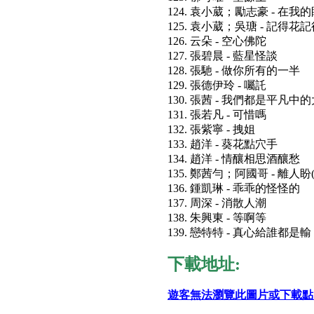
124. 袁小葳；勵志豪 - 在我
125. 袁小葳；吳瑭 - 記得花
126. 云朵 - 空心佛陀
127. 張碧晨 - 藍星怪談
128. 張馳 - 做你所有的一半
129. 張德伊玲 - 囑託
130. 張茜 - 我們都是平凡中
131. 張若凡 - 可惜嗎
132. 張紫寧 - 拽姐
133. 趙洋 - 葵花點穴手
134. 趙洋 - 情釀相思酒釀愁
135. 鄭茜勻；阿國哥 - 離人
136. 鍾凱琳 - 乖乖的怪怪的
137. 周深 - 消散人潮
138. 朱興東 - 等啊等
139. 戀特特 - 真心給誰都是輸
下載地址:
遊客無法瀏覽此圖片或下載點