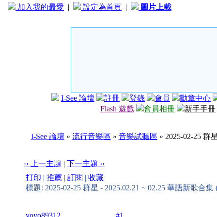
加入我的最愛
|
設定為首頁
|
圖片上載
I-See 論壇
註冊
登錄
會員
勳章中心
Flash 遊戲
會員相冊
新手手冊
I-See 論壇
»
流行音樂區
»
音樂試聽區
» 2025-02-25 
‹‹ 上一主題
|
下一主題 ››
打印
|
推薦
|
訂閱
|
收藏
標題: 2025-02-25 群星 - 2025.02.21 ~ 02.25 華語新歌合
yoyo89312
#1