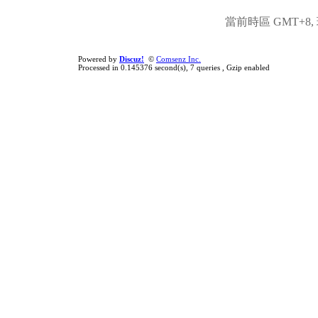
當前時區 GMT+8, 現
Powered by
Discuz!
©
Comsenz Inc.
Processed in 0.145376 second(s), 7 queries , Gzip enabled