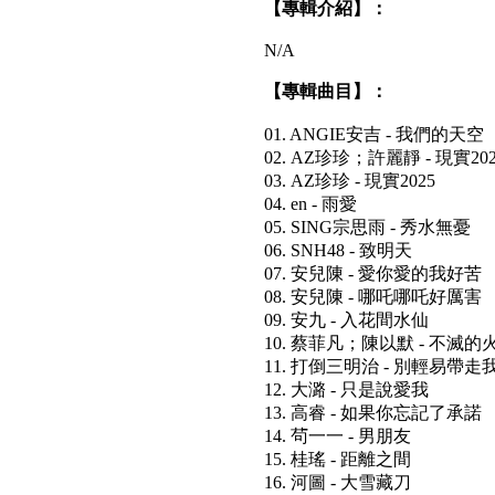
【專輯介紹】：
N/A
【專輯曲目】：
01. ANGIE安吉 - 我們的天空
02. AZ珍珍；許麗靜 - 現實202
03. AZ珍珍 - 現實2025
04. en - 雨愛
05. SING宗思雨 - 秀水無憂
06. SNH48 - 致明天
07. 安兒陳 - 愛你愛的我好苦
08. 安兒陳 - 哪吒哪吒好厲害
09. 安九 - 入花間水仙
10. 蔡菲凡；陳以默 - 不滅的
11. 打倒三明治 - 別輕易帶
12. 大潞 - 只是說愛我
13. 高睿 - 如果你忘記了承諾
14. 茍一一 - 男朋友
15. 桂瑤 - 距離之間
16. 河圖 - 大雪藏刀