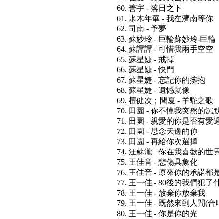
60. 善宇 - 落日之下
61. 水木年華 - 我在濟南等你
62. 司南 - 予夢
63. 蘇妙玲 - 巨輪蘇妙玲-巨輪
64. 蘇譚譚 - 可惜我兩手空空
65. 蘇星婕 - 戒掉
66. 蘇星婕 - 快門
67. 蘇星婕 - 忘記你的擁抱
68. 蘇星婕 - 遺憾就像
69. 檀健次；閆夏 - 羊駝之歌
70. 田園 - 你不懂我突然的沉
71. 田園 - 親愛的你是否有愛
72. 田園 - 思念天邊的你
73. 田園 - 再給你次選擇
74. 汪蘇瀧 - 你在我喜歡的世
75. 王佳音 - 悲傷具象化
76. 王佳音 - 原來你的承諾都
77. 王一佳 - 80後的我們犯
78. 王一佳 - 放棄你放棄我
79. 王一佳 - 既然來到人間(合
80. 王一佳 - 你是你的光