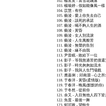
102. 楊友友 - 當雪花飄落
103. 楊瑜婷 - 假如能像風一樣
104. 苡慧 - 有些
105. 藝淩 - 愛上你失去自己
106. 藝淩 - 該死的承諾
107. 藝淩 - 喝不夠人生的酒
108. 藝淩 - 黃昏
109. 藝淩 - 女人別流淚
110. 藝淩 - 人生萬般苦
111. 藝淩 - 無聲的告別
112. 藝淩 - 緣不由我
113. 尹昔眠 - 敗給下一位
114. 影子 - 等我熬過苦把債
115. 影子 - 時光匆匆如流水
116. 影子 - 我與人生鬥場戲
117. 應嘉俐；邱南灝 - 心之
118. 于春洋 - 黃昏(柔情版)
119. 于春洋 - 晚風(默默的你)
120. 于冬然 - 從前你
121. 余又 - 入目無他人四下
122. 魚蛋 - 最後一舞
123. 郁可唯 - 望餘生