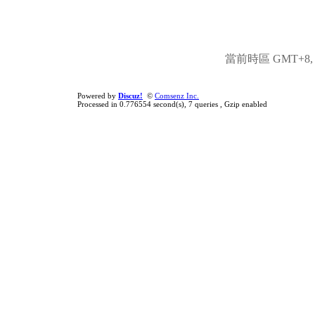
當前時區 GMT+8, 現
Powered by
Discuz!
©
Comsenz Inc.
Processed in 0.776554 second(s), 7 queries , Gzip enabled