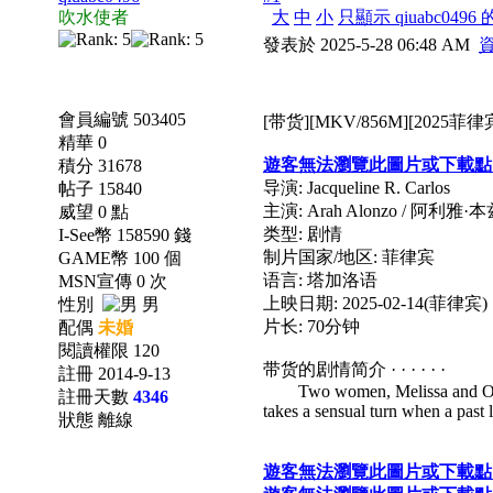
吹水使者
大
中
小
只顯示 qiuabc0496
發表於 2025-5-28 06:48 AM
會員編號 503405
[带货][MKV/856M][2025菲
精華 0
遊客無法瀏覽此圖片或下載點
積分 31678
导演: Jacqueline R. Carlos
帖子 15840
主演: Arah Alonzo / 阿利雅·本兹 /
威望 0 點
类型: 剧情
I-See幣 158590 錢
制片国家/地区: 菲律宾
GAME幣 100 個
语言: 塔加洛语
MSN宣傳 0 次
上映日期: 2025-02-14(菲律宾)
性別
男
片长: 70分钟
配偶
未婚
閱讀權限 120
带货的剧情简介 · · · · · ·
註冊 2014-9-13
Two women, Melissa and Osang, s
註冊天數
4346
takes a sensual turn when a past 
狀態 離線
遊客無法瀏覽此圖片或下載點