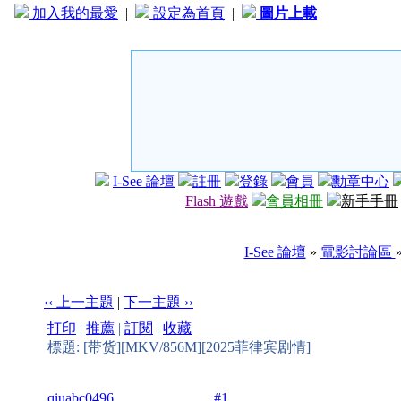
加入我的最愛
|
設定為首頁
|
圖片上載
I-See 論壇
註冊
登錄
會員
勳章中心
Flash 遊戲
會員相冊
新手手冊
I-See 論壇
»
電影討論區
‹‹ 上一主題
|
下一主題 ››
打印
|
推薦
|
訂閱
|
收藏
標題: [带货][MKV/856M][2025菲律宾剧情]
qiuabc0496
#1