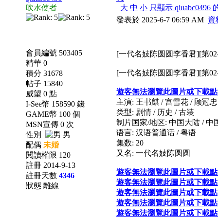
吹水使者
大
中
小
只顯示 qiuabc0496
發表於 2025-6-7 06:59 AM
資
會員編號 503405
[一代名妓陈圆圆李香君][第02-
精華 0
[一代名妓陈圆圆李香君][第02-
積分 31678
帖子 15840
遊客無法瀏覽此圖片或下載點
威望 0 點
主演: 王书麒 / 宫雪花 / 顾冠忠 /
I-See幣 158590 錢
类型: 剧情 / 历史 / 古装
GAME幣 100 個
制片国家/地区: 中国大陆 / 
MSN宣傳 0 次
语言: 汉语普通话 / 粤语
性別
男
集数: 20
配偶
未婚
又名: 一代名妓陈圆圆
閱讀權限 120
註冊 2014-9-13
遊客無法瀏覽此圖片或下載點
註冊天數
4346
遊客無法瀏覽此圖片或下載點
狀態 離線
遊客無法瀏覽此圖片或下載點
遊客無法瀏覽此圖片或下載點
遊客無法瀏覽此圖片或下載點