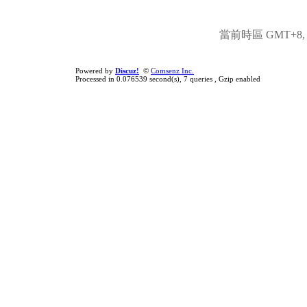
當前時區 GMT+8, 現
Powered by
Discuz!
©
Comsenz Inc.
Processed in 0.076539 second(s), 7 queries , Gzip enabled