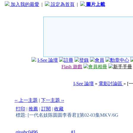
加入我的最愛
|
設定為首頁
|
圖片上載
I-See 論壇
註冊
登錄
會員
勳章中心
Flash 遊戲
會員相冊
新手手冊
I-See 論壇
»
電影討論區
» 
‹‹ 上一主題
|
下一主題 ››
打印
|
推薦
|
訂閱
|
收藏
標題: [一代名妓陈圆圆李香君][第02-03集MKV/6G
qiuabc0496
#1