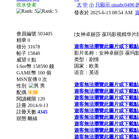
吹水使者
大
中
小
只顯示 qiuabc0496
發表於 2025-6-13 08:54 AM
會員編號 503405
[女神卓丽莎 葆玛影视精华片段][M
精華 0
遊客無法瀏覽此圖片或下載點
積分 31678
影片名称：女神卓丽莎 葆玛
帖子 15840
类型：剧情
威望 0 點
国家：欧美
I-See幣 158590 錢
语言：英语
GAME幣 100 個
MSN宣傳 0 次
遊客無法瀏覽此圖片或下載點
性別
男
遊客無法瀏覽此圖片或下載點
配偶
未婚
遊客無法瀏覽此圖片或下載點
閱讀權限 120
遊客無法瀏覽此圖片或下載點
註冊 2014-9-13
遊客無法瀏覽此圖片或下載點
註冊天數
4345
遊客無法瀏覽此圖片或下載點
狀態 離線
遊客無法瀏覽此圖片或下載點
遊客無法瀏覽此圖片或下載點
遊客無法瀏覽此圖片或下載點