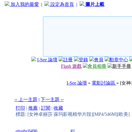
加入我的最愛
|
設定為首頁
|
圖片上載
I-See 論壇
註冊
登錄
會員
勳章中心
Flash 遊戲
會員相冊
新手手冊
I-See 論壇
»
電影討論區
» [女
‹‹ 上一主題
|
下一主題 ››
打印
|
推薦
|
訂閱
|
收藏
標題: [女神卓丽莎 葆玛影视精华片段][MP4/546M][欧美]
qiuabc0496
#1