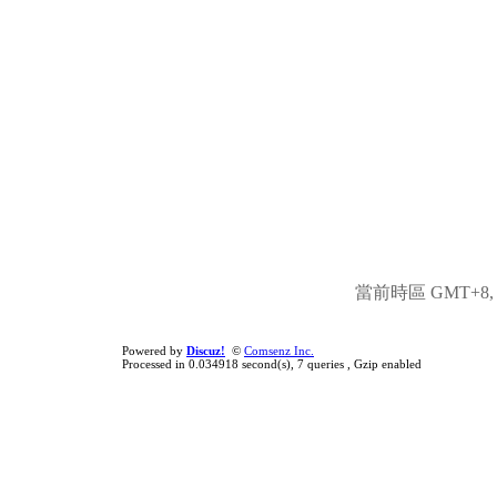
當前時區 GMT+8, 現
Powered by
Discuz!
©
Comsenz Inc.
Processed in 0.034918 second(s), 7 queries , Gzip enabled