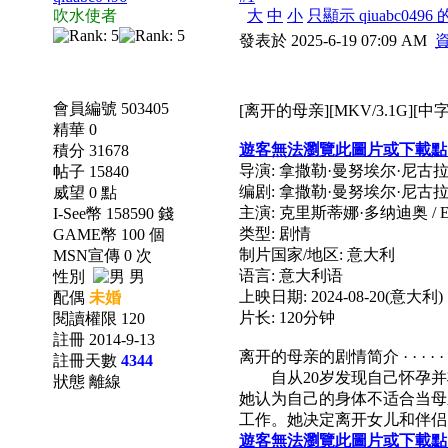
吹水使者
大
中
小
只顯示 qiuabc0496
發表於 2025-6-19 07:09 AM
會員編號 503405
[离开的母亲][MKV/3.1G][中字
精華 0
遊客無法瀏覽此圖片或下載點
積分 31678
导演: 拿撒勒·曼努埃尔·尼古
帖子 15840
编剧: 拿撒勒·曼努埃尔·尼古
威望 0 點
主演: 克里斯蒂娜·多纳迪奥 / Emilio Fall
I-See幣 158590 錢
类型: 剧情
GAME幣 100 個
制片国家/地区: 意大利
MSN宣傳 0 次
语言: 意大利语
性別
男
上映日期: 2024-08-20(意大利)
配偶
未婚
片长: 120分钟
閱讀權限 120
註冊 2014-9-13
离开的母亲的剧情简介 · · · · · 
註冊天數
4344
自从20岁发现自己怀孕并
狀態 離線
她认为自己的身体不适合当母
工作。她决定离开女儿和伴侣
遊客無法瀏覽此圖片或下載點