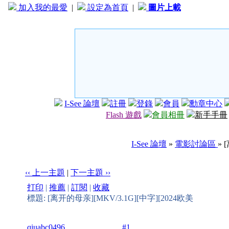
加入我的最愛
|
設定為首頁
|
圖片上載
I-See 論壇
註冊
登錄
會員
勳章中心
Flash 遊戲
會員相冊
新手手冊
I-See 論壇
»
電影討論區
» 
‹‹ 上一主題
|
下一主題 ››
打印
|
推薦
|
訂閱
|
收藏
標題: [离开的母亲][MKV/3.1G][中字][2024欧美
qiuabc0496
#1