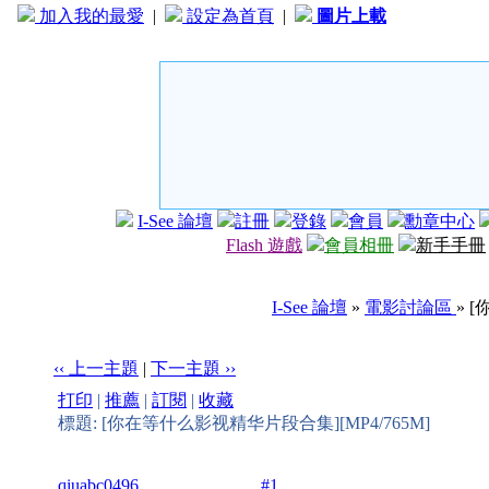
加入我的最愛
|
設定為首頁
|
圖片上載
I-See 論壇
註冊
登錄
會員
勳章中心
Flash 遊戲
會員相冊
新手手冊
I-See 論壇
»
電影討論區
» 
‹‹ 上一主題
|
下一主題 ››
打印
|
推薦
|
訂閱
|
收藏
標題: [你在等什么影视精华片段合集][MP4/765M]
qiuabc0496
#1