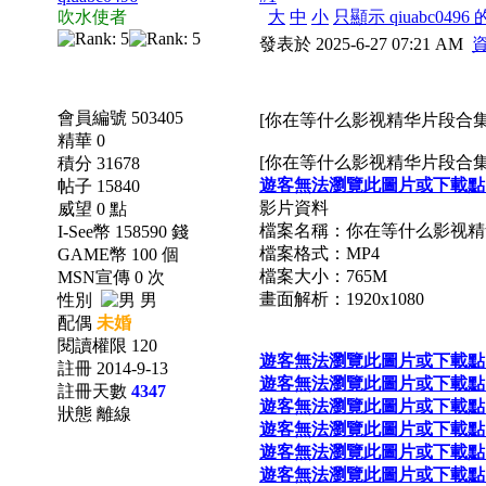
吹水使者
大
中
小
只顯示 qiuabc0496
發表於 2025-6-27 07:21 AM
會員編號 503405
[你在等什么影视精华片段合集][M
精華 0
[你在等什么影视精华片段合集][10
積分 31678
遊客無法瀏覽此圖片或下載點
帖子 15840
影片資料
威望 0 點
檔案名稱：你在等什么影视精
I-See幣 158590 錢
檔案格式：MP4
GAME幣 100 個
檔案大小：765M
MSN宣傳 0 次
畫面解析：1920x1080
性別
男
配偶
未婚
閱讀權限 120
遊客無法瀏覽此圖片或下載點
註冊 2014-9-13
遊客無法瀏覽此圖片或下載點
註冊天數
4347
遊客無法瀏覽此圖片或下載點
狀態 離線
遊客無法瀏覽此圖片或下載點
遊客無法瀏覽此圖片或下載點
遊客無法瀏覽此圖片或下載點