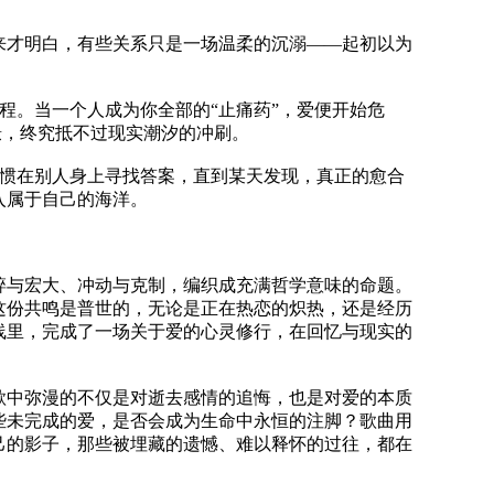
来才明白，有些关系只是一场温柔的沉溺——起初以为
旅程。当一个人成为你全部的“止痛药”，爱便开始危
憬，终究抵不过现实潮汐的冲刷。
习惯在别人身上寻找答案，直到某天发现，真正的愈合
入属于自己的海洋。
碎与宏大、冲动与克制，编织成充满哲学意味的命题。
这份共鸣是普世的，无论是正在热恋的炽热，还是经历
线里，完成了一场关于爱的心灵修行，在回忆与现实的
歌中弥漫的不仅是对逝去感情的追悔，也是对爱的本质
些未完成的爱，是否会成为生命中永恒的注脚？歌曲用
己的影子，那些被埋藏的遗憾、难以释怀的过往，都在