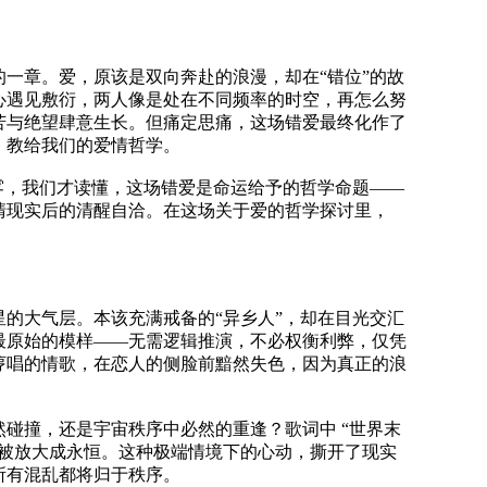
一章。爱，原该是双向奔赴的浪漫，却在“错位”的故
心遇见敷衍，两人像是处在不同频率的时空，再怎么努
苦与绝望肆意生长。但痛定思痛，这场错爱最终化作了
》教给我们的爱情哲学。
雾，我们才读懂，这场错爱是命运给予的哲学命题——
清现实后的清醒自洽。在这场关于爱的哲学探讨里，
。
的大气层。本该充满戒备的“异乡人”，却在目光交汇
最原始的模样——无需逻辑推演，不必权衡利弊，仅凭
哼唱的情歌，在恋人的侧脸前黯然失色，因为真正的浪
碰撞，还是宇宙秩序中必然的重逢？歌词中 “世界末
都被放大成永恒。这种极端情境下的心动，撕开了现实
所有混乱都将归于秩序。