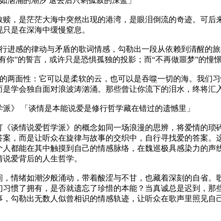
》「爱如汹涌的潮汐 退去后只剩孤寂的深蓝」
救赎，是茫茫大海中突然出现的港湾，是眼泪倒流的奇迹。可后
现只是在深海中缓慢窒息。
充满行进感的律动与矛盾的歌词情感，勾勒出一段从依赖到清醒的
有你”的誓言，或许只是恐惧孤独的投影；而“不再做噩梦”的憧
关于爱的两面性：它可以是柔软的云，也可以是吞噬一切的海。我们
而是学会独自面对浪波涛汹涌。那些曾让你流下的泪水，终将汇
学派》 「谈情是本能说爱是修行哲学藏在错过的遗憾里」
打《谈情说爱哲学派》的概念如同一场浪漫的思辨，将爱情的琐
答案，而是让听众在旋律与故事的交织中，自行寻找爱的答案。
个人都能在其中触摸到自己的情感脉络，在魏巡极具感染力的声
情说爱背后的人生哲学。
间，情绪如潮汐般涌动，带着酸涩与不甘，也藏着深刻的自省。
们习惯了拥有，是否就遗忘了珍惜的本能？当真诚总是迟到，那
事，勾勒出无数人似曾相识的情感轨迹，让听众在歌声里照见自