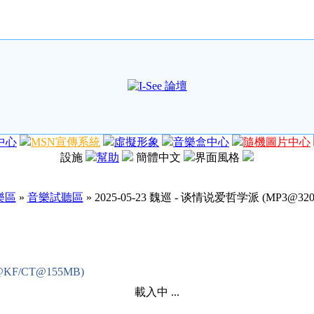
中心
MSN宣傳系統
虛擬形象
音樂盒中心
隨機圖片中心
設施
幫助
簡體中文
界面風格
樂區
»
音樂試聽區
» 2025-05-23 魏巡 - 谈情说爱哲学派 (MP3@32
@KF/CT@155MB)
載入中 ...