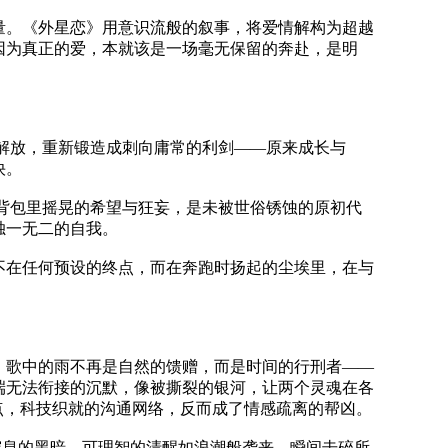
考量。《外星恋》用意识流般的叙事，将爱情解构为超越
因为真正的爱，本就该是一场毫无保留的奔赴，是明
爱中解放，重新锻造成刺向庸常的利剑——原来成长与
快。
鸣。背包里摇晃的希望与狂妄，是未被世俗锈蚀的原初代
独一无二的自我。
不在任何预设的终点，而在奔跑时扬起的尘埃里，在与
。歌中的雨不再是自然的馈赠，而是时间的行刑者——
端无法衔接的沉默，像被撕裂的银河，让两个灵魂在各
点，科技织就的沟通网络，反而成了情感疏离的帮凶。
窒息的黑暗。可理智的清醒如浪潮般袭来，瞬间击碎所