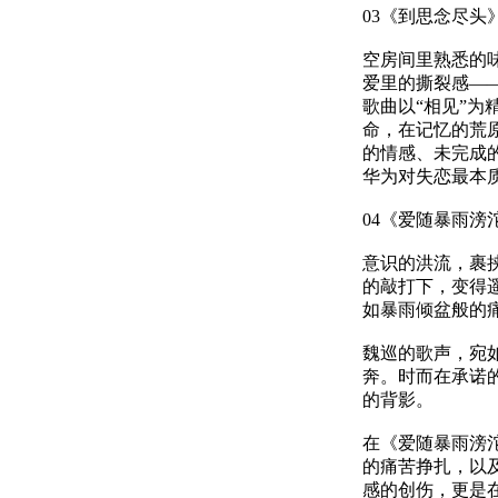
03《到思念尽头
空房间里熟悉的
爱里的撕裂感—
歌曲以“相见”
命，在记忆的荒
的情感、未完成
华为对失恋最本
04《爱随暴雨滂
意识的洪流，裹
的敲打下，变得
如暴雨倾盆般的
魏巡的歌声，宛如
奔。时而在承诺
的背影。
在《爱随暴雨滂
的痛苦挣扎，以
感的创伤，更是