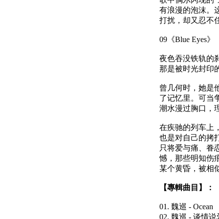
有浪漫的泡沫。
打扰，却又忍不
09《Blue E
夜色吞没铁轨的刹
那是被时光封印
曾几何时，她是
了记忆里。可当
潮水漫过胸口，
在疾驰的列车上
也是对自己的拷打
只将爱与痛、眷
憾，那些明知伤
某个黄昏，被相
【專輯曲目】：
01. 魏巡 - Ocean
02. 魏巡 - 谈