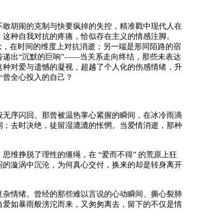
不敢胡闹的克制与快要疯掉的失控，精准戳中现代人在
，这种自我对抗的疼痛，恰似存在主义的情感注脚。
念，在时间的维度上对抗消逝；另一端是形同陌路的宿
递出“沉默的巨响”——当关系走向终结，那些未表达
这种对爱与遗憾的凝视，超越了个人化的伤感情绪，升
个曾全心投入的自己？
般无序闪回。那曾被温热掌心紧握的瞬间，在冰冷雨滴
润；去时决绝，徒留湿漉漉的怅惘。当爱情消逝，那种
维挣脱了理性的缰绳，在 “爱而不得” 的荒原上狂
问的漩涡中沉沦，为何真心交付，换来的却是转身离开
复杂情绪。曾经的那些难以言说的心动瞬间、撕心裂肺
当爱如暴雨般滂沱而来，又匆匆离去，留下的不仅是情