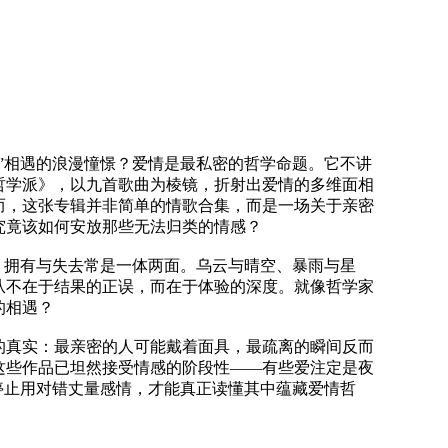
”相遇的浪漫憧憬？爱情是最私密的哲学命题。它不讲
哲学派》，以九首歌曲为棱镜，折射出爱情的多维面相
而，这张专辑并非简单的情歌合集，而是一场关于亲密
究竟该如何安放那些无法归类的情感？
，拥有与失去常是一体两面。乌云与晴空、暴雨与星
从不在于结果的正误，而在于体验的深度。就像哲学家
的相遇？
的真实：最亲密的人可能戴着面具，最疏离的瞬间反而
这些作品已坦然接受情感的阶段性——有些爱注定是夜
停止用对错丈量感情，才能真正读懂其中蕴藏爱情哲