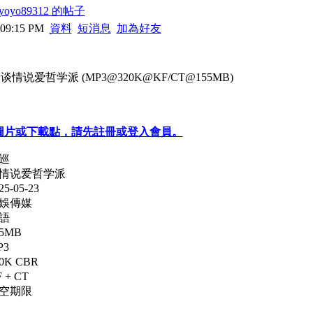
oyo89312 的帖子
 09:15 PM
資料
短消息
加為好友
巡 - 谈情说爱哲学派 (MP3@320K@KF/CT@155MB)
圖片或下載點，請先註冊或登入會員。
巡
谈情说爱哲学派
-05-23
天娛傳媒
語
5MB
P3
K CBR
+ CT
免空期限