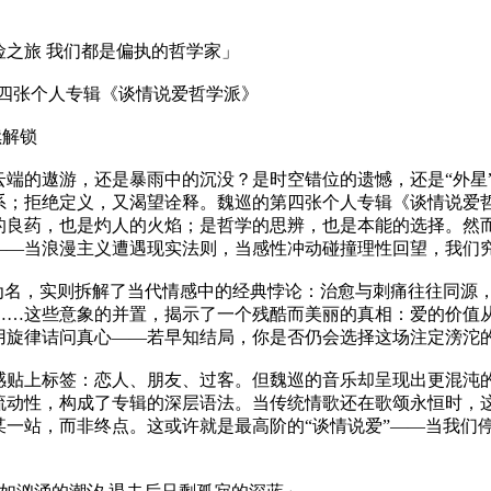
险之旅 我们都是偏执的哲学家」
I 第四张个人专辑《谈情说爱哲学派》
续解锁
云端的遨游，还是暴雨中的沉没？是时空错位的遗憾，还是“外星
系；拒绝定义，又渴望诠释。魏巡的第四张个人专辑《谈情说爱
的良药，也是灼人的火焰；是哲学的思辨，也是本能的选择。然
——当浪漫主义遭遇现实法则，当感性冲动碰撞理性回望，我们
”为名，实则拆解了当代情感中的经典悖论：治愈与刺痛往往同源
……这些意象的并置，揭示了一个残酷而美丽的真相：爱的价值
用旋律诘问真心——若早知结局，你是否仍会选择这场注定滂沱
感贴上标签：恋人、朋友、过客。但魏巡的音乐却呈现出更混沌
流动性，构成了专辑的深层语法。当传统情歌还在歌颂永恒时，
某一站，而非终点。这或许就是最高阶的“谈情说爱”——当我们