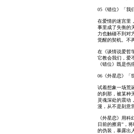
05《错位》「我
在爱情的迷宫里
事里成了失衡的
力也触碰不到对
觉醒的契机。不
在《谈情说爱哲
它教会我们，爱
《错位》既是伤
06《外星恋》「
试着想象一场荒
的刹那，被某种
灵魂深处的震动
漫，从不是刻意营
《外星恋》用科
日前的擦肩”，
的伪装，暴露出