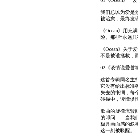
01《Ocean
我们总以为爱是
被治愈，最终发
《Ocean》用
险。那些“永远只
《Ocean》
不是被谁拯救，
02《谈情说爱哲
这首专辑同名主
它没有给出标准
失去的怅惘，每
碰撞中，读懂谈
歌曲的旋律流转
的叩问——当我
极具画面感的叙
这一刻被唤醒。