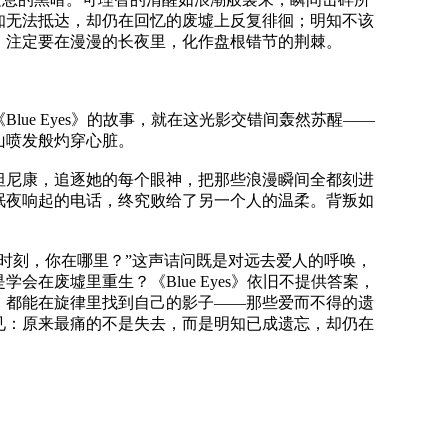
知无法抵达，却仍在回忆的废墟上反复徘徊；明知不该
，注定要在漫漫的长夜里，化作盘根错节的荆棘。
ue Eyes》的故事，就在这光影交错间轰然苏醒——
山喷发般灼穿心脏。
坦尼康，追逐她的每个眼神，把那些浪漫瞬间全都刻进
眠夜响起的电话，终究败给了另一个人的温柔。背叛如
时刻，你在哪里？”这声诘问既是对远去爱人的呼唤，
在废墟里重生？《Blue Eyes》依旧不提供答案，
，都能在旋律里找到自己的影子——那些爱而不得的遗
见：原来最痛的不是失去，而是明知已成遗忘，却仍在