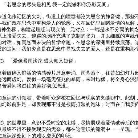
》「若思念的尽头是相见 我一定能够和你形影无间」
味道化作记忆的尖刺，街道上的喧嚣都沦为思念的静音键，那些
—我们既在思念中重构爱人的轮廓，又在回忆里目睹爱情的瓦解
为精神坐标，构建起理想与现实的二元对立：一端是永不分离的执
原上接受失去。魏巡的演绎充满了克制的张力，并以细腻的声线传
的对话，如同悬而未决的哲学命题，在思念的深渊里持续震荡。
质的追问：我们究竟是在思念中寻找失去的爱人，还是在重构那
沱》 「爱像暴雨滂沱 盛大却又短暂」
挟着破碎又鲜活的情感碎片肆意奔涌。雨幕落下，往昔如幻灯片
遥远而虚幻。爱似一场毫无征兆的暴雨，来时迅猛，将全身心浸
痛苦瞬间将过往的美好彻底淹没。
意识的引领者，带着听众穿梭在回忆与现实的夹缝职中。此刻，思
的幻影前驻足，却发现那不过是被雨打湿的泡沫；时而在自我质
沱》的世界里，意识不受时空的束缚，尽情展现着爱情破碎后的
及最终不得不接受现实的无奈，都在这意识的流淌中一一呈现。
在意识深处刻下的难以磨灭的印记。