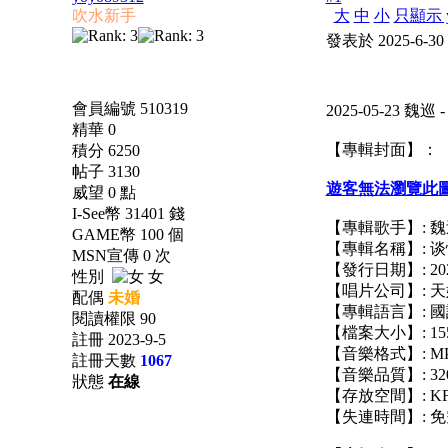
吹水新手
大
中
小
只顯示 y
發表於 2025-6-30
會員編號 510319
2025-05-23 魏
精華 0
【專輯封面】：
積分 6250
帖子 3130
遊客無法瀏覽此
威望 0 點
I-See幣 31401 錢
【專輯歌手】: 魏
GAME幣 100 個
【專輯名稱】: 
MSN宣傳 0 次
【發行日期】: 2025
性別
女
【唱片公司】: 
配偶
未婚
【專輯語言】: 國
閱讀權限 90
【檔案大小】: 15
註冊 2023-9-5
【音樂格式】: M
註冊天數
1067
【音樂品質】: 320
狀態
在線
【存放空間】: KF 
【失連時間】: 