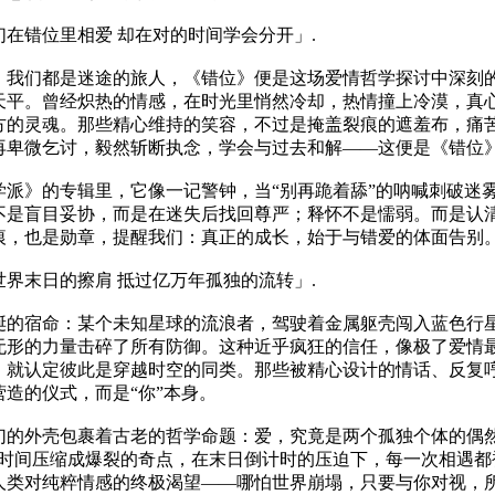
们在错位里相爱 却在对的时间学会分开」.
，我们都是迷途的旅人，《错位》便是这场爱情哲学探讨中深刻的
天平。曾经炽热的情感，在时光里悄然冷却，热情撞上冷漠，真
方的灵魂。那些精心维持的笑容，不过是掩盖裂痕的遮羞布，痛
再卑微乞讨，毅然斩断执念，学会与过去和解——这便是《错位
学派》的专辑里，它像一记警钟，当“别再跪着舔”的呐喊刺破迷
不是盲目妥协，而是在迷失后找回尊严；释怀不是懦弱。而是认
痕，也是勋章，提醒我们：真正的成长，始于与错爱的体面告别
世界末日的擦肩 抵过亿万年孤独的流转」.
诞的宿命：某个未知星球的流浪者，驾驶着金属躯壳闯入蓝色行星
无形的力量击碎了所有防御。这种近乎疯狂的信任，像极了爱情
，就认定彼此是穿越时空的同类。那些被精心设计的情话、反复
造的仪式，而是“你”本身。
幻的外壳包裹着古老的哲学命题：爱，究竟是两个孤独个体的偶然
将时间压缩成爆裂的奇点，在末日倒计时的压迫下，每一次相遇
人类对纯粹情感的终极渴望——哪怕世界崩塌，只要与你对视，