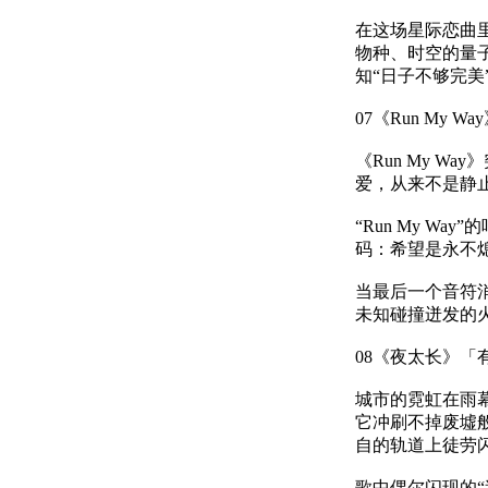
在这场星际恋曲里
物种、时空的量
知“日子不够完美
07《Run My
《Run My 
爱，从来不是静
“Run My 
码：希望是永不
当最后一个音符
未知碰撞迸发的
08《夜太长》
城市的霓虹在雨
它冲刷不掉废墟
自的轨道上徒劳
歌中偶尔闪现的