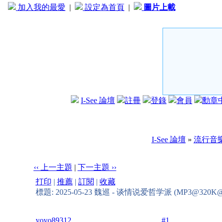
加入我的最愛
|
設定為首頁
|
圖片上載
I-See 論壇
註冊
登錄
會員
勳章
I-See 論壇
»
流行音
‹‹ 上一主題
|
下一主題 ››
打印
|
推薦
|
訂閱
|
收藏
標題: 2025-05-23 魏巡 - 谈情说爱哲学派 (MP3@320K
yoyo89312
#1