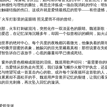
这种感性与理性的撕扯，将思念淬炼成一场自我消耗的悖论：明
住触碰结痂的伤口。这或许就是爱情最残忍的哲学——有些遗憾
yes》「火车灯影里的蓝眼睛 照见爱而不得的曾经」
那，火车灯刺破混沌，突然化作一双淡蓝色的眼睛。魏巡新歌《Bl
的爱恋，在记忆深海沉睡多年，却因一个似曾相识的瞬间，如火
他世界的绝对中心。每个共度的夜晚都闪着微光，他像执着的斯
争吵撕开甜蜜的表象，她躲闪的目光里藏着真相：那些说要在失
理智告诉自己该放手，心底的藤蔓却早已缠成死结。
，窗外的景色模糊成斑驳的泪痕。魏巡用歌声叩问：“最需要你的
。当爱情从炽热走向荒芜，我们该像飞蛾扑火般守护执念，还是学会
恋与绝望写成一首直击内心的歌。或许每个深夜循环这首歌的人
痕累累却不愿松开的手。魏巡用声音凿开记忆的裂缝，让我们看
似的目光刺痛，再次坠入回忆的漩涡。
情说爱哲学派