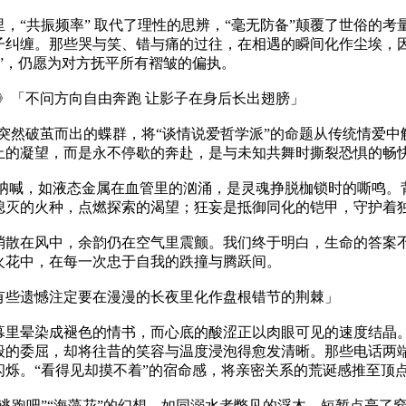
，“共振频率” 取代了理性的思辨，“毫无防备”颠覆了世俗的
子纠缠。那些哭与笑、错与痛的过往，在相遇的瞬间化作尘埃，
”，仍愿为对方抚平所有褶皱的偏执。
 Way》「不问方向自由奔跑 让影子在身后长出翅膀」
Way》突然破茧而出的蝶群，将“谈情说爱哲学派”的命题从传统情
止的凝望，而是永不停歇的奔赴，是与未知共舞时撕裂恐惧的畅
Way”的呐喊，如液态金属在血管里的汹涌，是灵魂挣脱枷锁时的嘶
熄灭的火种，点燃探索的渴望；狂妄是抵御同化的铠甲，守护着
消散在风中，余韵仍在空气里震颤。我们终于明白，生命的答案
火花中，在每一次忠于自我的跌撞与腾跃间。
「有些遗憾注定要在漫漫的长夜里化作盘根错节的荆棘」
幕里晕染成褪色的情书，而心底的酸涩正以肉眼可见的速度结晶
般的委屈，却将往昔的笑容与温度浸泡得愈发清晰。那些电话两
闪烁。“看得见却摸不着”的宿命感，将亲密关系的荒诞感推至顶
“逃跑吧”“海藻花”的幻想，如同溺水者瞥见的浮木，短暂点亮了