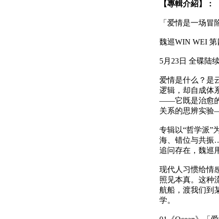
【專輯介紹】：
「爱情是一场冒
魏巡WIN WE
5月23日 全碟陆
爱情是什么？是
逻辑，却自成体
——它既是治愈
关系的思辨实验
专辑以“哲学派
海、错位与共振
追问存在，魏巡
现代人习惯给情
照见本真。这种
航船，渡我们到
学。