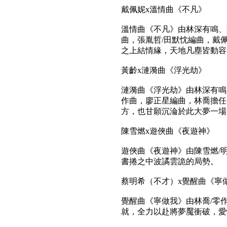
戴佩妮x溫情曲《不凡》
溫情曲《不凡》由林深有鳴、
曲，張胤哲/田默忱編曲，戴
之上結情緣，天地凡塵皆動容
黃齡x漣漪曲《浮光劫》
漣漪曲《浮光劫》由林深有鳴
作曲，廖正星編曲，林喬擔任
方，也甘願沉淪於此大夢一場
陳雪燃x遊俠曲《夜遊神》
遊俠曲《夜遊神》由陳雪燃/
書捲之中波譎雲詭的局勢。
蔡明希（不才）x覺醒曲《寧
覺醒曲《寧做我》由林喬/零
就，全力以赴將夢魘衝破，愛