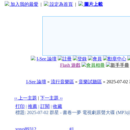
加入我的最愛
|
設定為首頁
|
圖片上載
I-See 論壇
註冊
登錄
會員
勳章中心
Flash 遊戲
會員相冊
新手手冊
I-See 論壇
»
流行音樂區
»
音樂試聽區
» 2025-07
‹‹ 上一主題
|
下一主題 ››
打印
|
推薦
|
訂閱
|
收藏
標題: 2025-07-02 群星 - 書卷一夢 電視劇原聲大碟 (MP3@
yoyo89312
#1