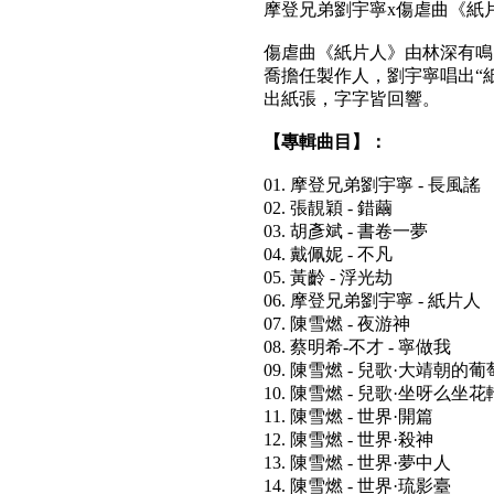
摩登兄弟劉宇寧x傷虐曲《紙
傷虐曲《紙片人》由林深有鳴
喬擔任製作人，劉宇寧唱出“
出紙張，字字皆回響。
【專輯曲目】：
01. 摩登兄弟劉宇寧 - 長風謠
02. 張靚穎 - 錯繭
03. 胡彥斌 - 書卷一夢
04. 戴佩妮 - 不凡
05. 黃齡 - 浮光劫
06. 摩登兄弟劉宇寧 - 紙片人
07. 陳雪燃 - 夜游神
08. 蔡明希-不才 - 寧做我
09. 陳雪燃 - 兒歌·大靖朝
10. 陳雪燃 - 兒歌·坐呀么坐花
11. 陳雪燃 - 世界·開篇
12. 陳雪燃 - 世界·殺神
13. 陳雪燃 - 世界·夢中人
14. 陳雪燃 - 世界·琉影臺