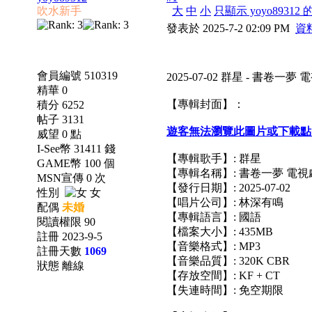
吹水新手
大
中
小
只顯示 yoyo89312
發表於 2025-7-2 02:09 PM
資
會員編號 510319
2025-07-02 群星 - 書卷一夢
精華 0
【專輯封面】：
積分 6252
帖子 3131
遊客無法瀏覽此圖片或下載點
威望 0 點
I-See幣 31411 錢
【專輯歌手】: 群星
GAME幣 100 個
【專輯名稱】: 書卷一夢 電
MSN宣傳 0 次
【發行日期】: 2025-07-02
性別
女
【唱片公司】: 林深有鳴
配偶
未婚
【專輯語言】: 國語
閱讀權限 90
【檔案大小】: 435MB
註冊 2023-9-5
【音樂格式】: MP3
註冊天數
1069
【音樂品質】: 320K CBR
狀態 離線
【存放空間】: KF + CT
【失連時間】: 免空期限