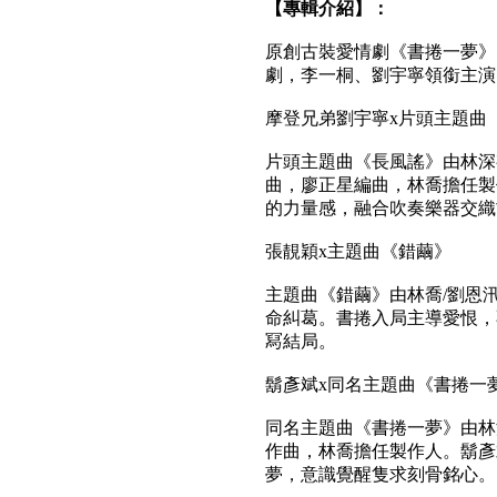
【專輯介紹】：
原創古裝愛情劇《書捲一夢》
劇，李一桐、劉宇寧領銜主演
摩登兄弟劉宇寧x片頭主題曲
片頭主題曲《長風謠》由林深
曲，廖正星編曲，林喬擔任製
的力量感，融合吹奏樂器交織
張靚穎x主題曲《錯繭》
主題曲《錯繭》由林喬/劉恩
命糾葛。書捲入局主導愛恨，
冩結局。
鬍彥斌x同名主題曲《書捲一
同名主題曲《書捲一夢》由林
作曲，林喬擔任製作人。鬍彥
夢，意識覺醒隻求刻骨銘心。