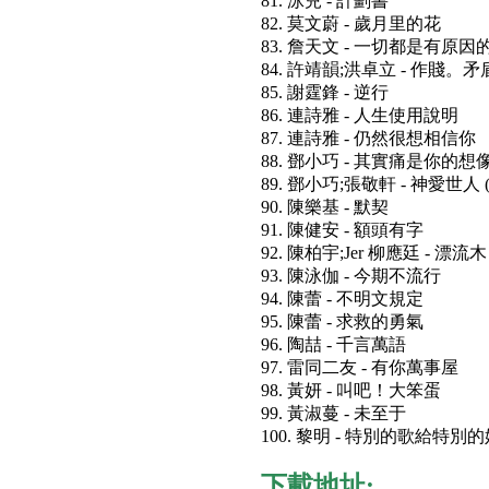
81. 泳兒 - 計劃書
82. 莫文蔚 - 歲月里的花
83. 詹天文 - 一切都是有原因
84. 許靖韻;洪卓立 - 作賤。矛
85. 謝霆鋒 - 逆行
86. 連詩雅 - 人生使用說明
87. 連詩雅 - 仍然很想相信你
88. 鄧小巧 - 其實痛是你的想
89. 鄧小巧;張敬軒 - 神愛世人 
90. 陳樂基 - 默契
91. 陳健安 - 額頭有字
92. 陳柏宇;Jer 柳應廷 - 漂流木
93. 陳泳伽 - 今期不流行
94. 陳蕾 - 不明文規定
95. 陳蕾 - 求救的勇氣
96. 陶喆 - 千言萬語
97. 雷同二友 - 有你萬事屋
98. 黃妍 - 叫吧！大笨蛋
99. 黃淑蔓 - 未至于
100. 黎明 - 特別的歌給特別
下載地址: