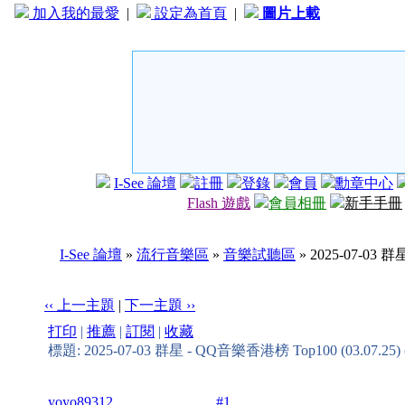
加入我的最愛
|
設定為首頁
|
圖片上載
I-See 論壇
註冊
登錄
會員
勳章中心
Flash 遊戲
會員相冊
新手手冊
I-See 論壇
»
流行音樂區
»
音樂試聽區
» 2025-07-03 
‹‹ 上一主題
|
下一主題 ››
打印
|
推薦
|
訂閱
|
收藏
標題: 2025-07-03 群星 - QQ音樂香港榜 Top100 (03.07.2
yoyo89312
#1