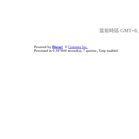
當前時區 GMT+8, 現
Powered by
Discuz!
©
Comsenz Inc.
Processed in 0.397844 second(s), 7 queries , Gzip enabled