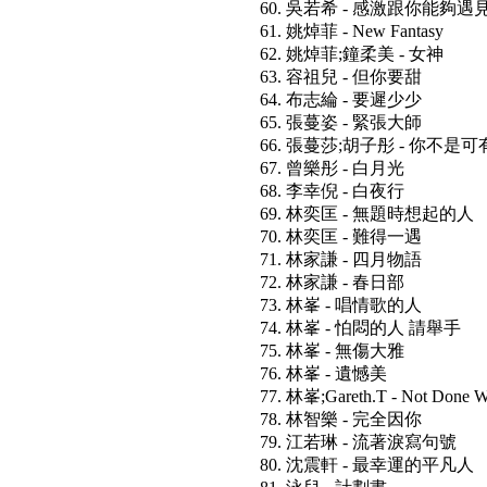
60. 吳若希 - 感激跟你能夠遇
61. 姚焯菲 - New Fantasy
62. 姚焯菲;鐘柔美 - 女神
63. 容祖兒 - 但你要甜
64. 布志綸 - 要遲少少
65. 張蔓姿 - 緊張大師
66. 張蔓莎;胡子彤 - 你不是
67. 曾樂彤 - 白月光
68. 李幸倪 - 白夜行
69. 林奕匡 - 無題時想起的人
70. 林奕匡 - 難得一遇
71. 林家謙 - 四月物語
72. 林家謙 - 春日部
73. 林峯 - 唱情歌的人
74. 林峯 - 怕悶的人 請舉手
75. 林峯 - 無傷大雅
76. 林峯 - 遺憾美
77. 林峯;Gareth.T - Not Done Wit
78. 林智樂 - 完全因你
79. 江若琳 - 流著淚寫句號
80. 沈震軒 - 最幸運的平凡人