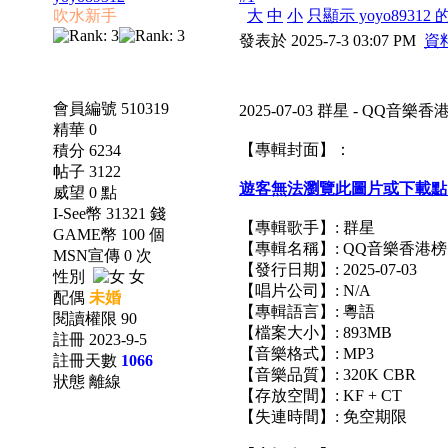
吹水新手
大
中
小
只顯示 yoyo89312
發表於 2025-7-3 03:07 PM
資
會員編號 510319
2025-07-03 群星 - QQ音樂香港榜
精華 0
【專輯封面】：
積分 6234
帖子 3122
遊客無法瀏覽此圖片或下載點
威望 0 點
I-See幣 31321 錢
【專輯歌手】: 群星
GAME幣 100 個
【專輯名稱】: QQ音樂香港榜 Top1
MSN宣傳 0 次
【發行日期】: 2025-07-03
性別
女
【唱片公司】: N/A
配偶
未婚
【專輯語言】: 粵語
閱讀權限 90
【檔案大小】: 893MB
註冊 2023-9-5
【音樂格式】: MP3
註冊天數
1066
【音樂品質】: 320K CBR
狀態 離線
【存放空間】: KF + CT
【失連時間】: 免空期限