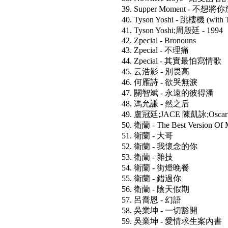
39. Supper Moment - 不想將
40. Tyson Yoshi - 跳樓機 (with T
41. Tyson Yoshi;周殷廷 - 1994
42. Zpecial - Bronouns
43. Zpecial - 不理痛
44. Zpecial - 其實最怕寫情歌
45. 云浩影 - 別畏高
46. 何雁詩 - 欲哭無淚
47. 關智斌 - 永遠的彼得潘
48. 馮允謙 - 然之后
49. 盧冠廷;JACE 陳凱詠;Osca
50. 衛蘭 - The Best Version Of
51. 衛蘭 - 大哥
52. 衛蘭 - 我懷念的你
53. 衛蘭 - 雜技
54. 衛蘭 - 街燈晚餐
55. 衛蘭 - 錯過你
56. 衛蘭 - 陰天假期
57. 呂喬恩 - 幻語
58. 吳業坤 - 一切豁開
59. 吳業坤 - 愛情求生案內書