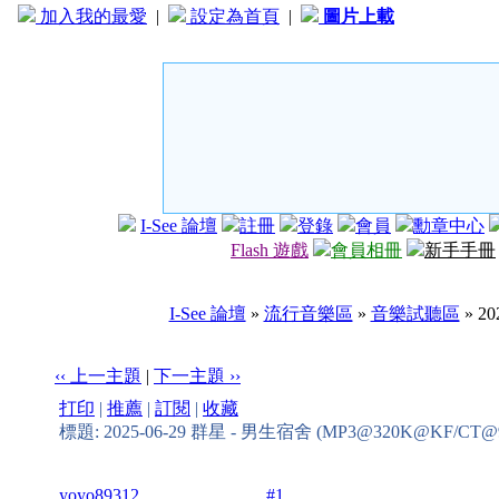
加入我的最愛
|
設定為首頁
|
圖片上載
I-See 論壇
註冊
登錄
會員
勳章中心
Flash 遊戲
會員相冊
新手手冊
I-See 論壇
»
流行音樂區
»
音樂試聽區
» 2
‹‹ 上一主題
|
下一主題 ››
打印
|
推薦
|
訂閱
|
收藏
標題: 2025-06-29 群星 - 男生宿舍 (MP3@320K@KF/CT@
yoyo89312
#1