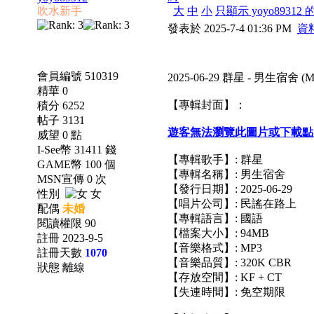
吹水新手
大
中
小
只顯示 yoyo89312
發表於 2025-7-4 01:36 PM
資
會員編號 510319
2025-06-29 群星 - 男生宿舍 
精華 0
【專輯封面】：
積分 6252
帖子 3131
遊客無法瀏覽此圖片或下載點
威望 0 點
I-See幣 31411 錢
【專輯歌手】: 群星
GAME幣 100 個
【專輯名稱】: 男生宿舍
MSN宣傳 0 次
【發行日期】: 2025-06-29
性別
女
【唱片公司】: 民謠在路上
配偶
未婚
【專輯語言】: 國語
閱讀權限 90
【檔案大小】: 94MB
註冊 2023-9-5
【音樂格式】: MP3
註冊天數
1070
【音樂品質】: 320K CBR
狀態 離線
【存放空間】: KF + CT
【失連時間】: 免空期限