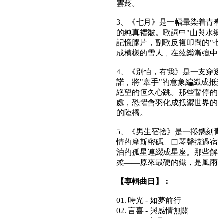
雲菸。
3、《七月》是一幅暈染着青
的純真褶皺。歌詞中"山與水
記憶膠片，副歌反複叩問的"
成模樣的雪人，在絃樂漸強中
4、《別怕，有我》是一支穿
諾，將"牽手"的意象編織成
絶望的恆久心跳。那些暫停的
處，恐懼會羽化成抵禦世界的
的陸橋。
5、《男生宿捨》是一捲鐫刻
情的摩斯密碼。口琴聲掠過宿
泊的孤星連綴成星座。那些解
柔——原來最硬的鐵，是風雨
【專輯曲目】：
01. 時光 - 如夢前行
02. 言喜 - 與感情無關