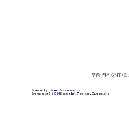
當前時區 GMT+8, 現
Powered by
Discuz!
©
Comsenz Inc.
Processed in 0.143668 second(s), 7 queries , Gzip enabled