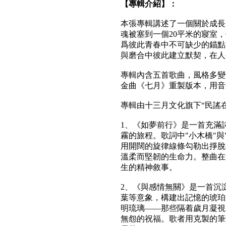
【專輯介紹】：
本張專輯講述了一個關於成長
魂被塞到一個20平米的寢室
爲彼此青春中不可缺少的錨點
與磨合中彼此建立默契，在人
專輯內含五首歌曲，風格多變
金曲《七月》重製版本，用音
專輯由十三月文化旗下“民謠
1、《如夢前行》是一首充滿
霧的旅程。歌詞中"小木橋"
用開闊的旋律線條勾勒出掙脫
溫柔而堅韌的生命力。整曲在
生的精神敘事。
2、《與感情無關》是一首沉
葉等意象，構建出記憶的琥珀
明琉璃——那些隔着歲月凝視
無怨的祝福。歌者用克製的筆