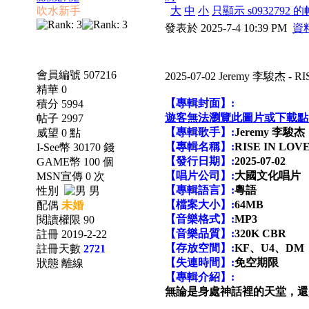
吹水新手
大
中
小
只顯示 s0932792 
發表於 2025-7-4 10:39 PM
資
會員編號 507216
2025-07-02 Jeremy 李駿杰 -
精華 0
【專輯封面】:
積分 5994
遊客無法瀏覽此圖片或下載點
帖子 2997
【專輯歌手】:
Jeremy 李駿杰
威望 0 點
【專輯名稱】:
RISE IN LOV
I-See幣 30170 錢
【發行日期】:
2025-07-02
GAME幣 100 個
【唱片公司】:
大國文化唱片
MSN宣傳 0 次
【專輯語言】:
粵語
性別
男
【檔案大小】:
64MB
配偶
未婚
【音樂格式】:
MP3
閱讀權限 90
【音樂品質】:
320K CBR
註冊 2019-2-22
【存放空間】:
KF、U4、DM
註冊天數
2721
【失連時間】:
免空期限
狀態 離線
【專輯介紹】:
無論是身處神話裡的天堂，還