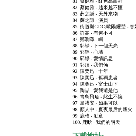
81. 蔡健雅 - 紅色高跟鞋
82. 蔡健雅 - 越來越不懂
83. 薛之謙 - 天外來物
84. 薛之謙 - 演員
85. 街道辦GDC;歐陽耀瑩 -
86. 許嵩 - 有何不可
87. 鄭潤澤 - 瞬
88. 郭靜 - 下一個天亮
89. 郭靜 - 心墻
90. 郭靜 - 愛情訊息
91. 郭頂 - 我們倆
92. 陳奕迅 - 十年
93. 陳奕迅 - 孤獨患者
94. 陳奕迅 - 富士山下
95. 陶喆 - 愛我還是他
96. 青鳥飛魚 - 此生不換
97. 韋禮安 - 如果可以
98. 顏人中 - 夏夜最后的煙火
99. 鹿晗 - 勛章
100. 鹿晗 - 我們的明天