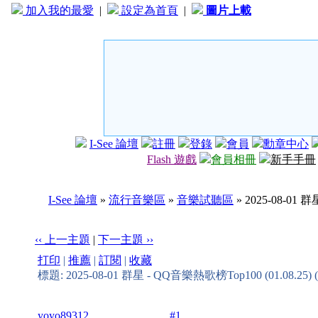
加入我的最愛
|
設定為首頁
|
圖片上載
I-See 論壇
註冊
登錄
會員
勳章中心
Flash 遊戲
會員相冊
新手手冊
I-See 論壇
»
流行音樂區
»
音樂試聽區
» 2025-08-01 
‹‹ 上一主題
|
下一主題 ››
打印
|
推薦
|
訂閱
|
收藏
標題: 2025-08-01 群星 - QQ音樂熱歌榜Top100 (01.08.25
yoyo89312
#1