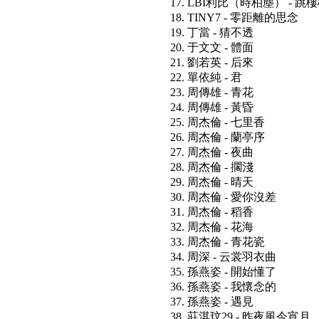
17. LBI利比（時柏塵） - 跳
18. TINY7 - 零距離的思念
19. 丁當 - 猜不透
20. 于文文 - 體面
21. 劉若英 - 后來
22. 單依純 - 君
23. 周傳雄 - 青花
24. 周傳雄 - 黃昏
25. 周杰倫 - 七里香
26. 周杰倫 - 蘭亭序
27. 周杰倫 - 夜曲
28. 周杰倫 - 擱淺
29. 周杰倫 - 晴天
30. 周杰倫 - 愛你沒差
31. 周杰倫 - 稻香
32. 周杰倫 - 花海
33. 周杰倫 - 青花瓷
34. 周深 - 云裳羽衣曲
35. 孫燕姿 - 開始懂了
36. 孫燕姿 - 我懷念的
37. 孫燕姿 - 遇見
38. 莊淇玟29 - 昨夜風今宵月