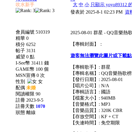
吹水新手
大
中
小
只顯示 yoyo89312
發表於 2025-8-1 02:23 PM
資
會員編號 510319
2025-08-01 群星 - QQ音樂熱歌榜
精華 0
【專輯封面】：
積分 6252
帖子 3131
遊客無法瀏覽此圖片或下載點
威望 0 點
I-See幣 31411 錢
【專輯歌手】: 群星
GAME幣 100 個
【專輯名稱】: QQ音樂熱歌榜Top10
MSN宣傳 0 次
【發行日期】: 2025-08-01
性別
女
【唱片公司】: N/A
配偶
未婚
【專輯語言】: 國語
閱讀權限 90
【檔案大小】: 940MB
註冊 2023-9-5
【音樂格式】: MP3
註冊天數
1070
【音樂品質】: 320K CBR
狀態 離線
【存放空間】: KF + CT
【失連時間】: 免空期限