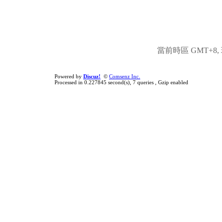
當前時區 GMT+8, 現
Powered by
Discuz!
©
Comsenz Inc.
Processed in 0.227845 second(s), 7 queries , Gzip enabled