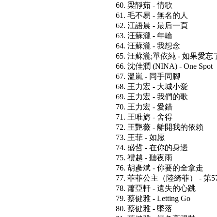
60. 梁靜茹 - 情歌
61. 毛不易 - 無名的人
62. 江語晨 - 最后一頁
63. 汪蘇瀧 - 年輪
64. 汪蘇瀧 - 我想念
65. 汪蘇瀧;單依純 - 如果愛忘了 
66. 沈佳潤 (NINA) - One Spot
67. 溫嵐 - 同手同腳
68. 王力宏 - 大城小愛
69. 王力宏 - 我們的歌
70. 王力宏 - 愛錯
71. 王唯旖 - 舍得
72. 王艷薇 - 離開我的依賴
73. 王菲 - 如愿
74. 盛哲 - 在你的身邊
75. 禮越 - 聽夜雨
76. 胡彥斌 - 你要的全拿走
77. 菲菲公主（陸綺菲） - 第
78. 蕭亞軒 - 遺失的心跳
79. 蔡健雅 - Letting Go
80. 蔡健雅 - 墜落