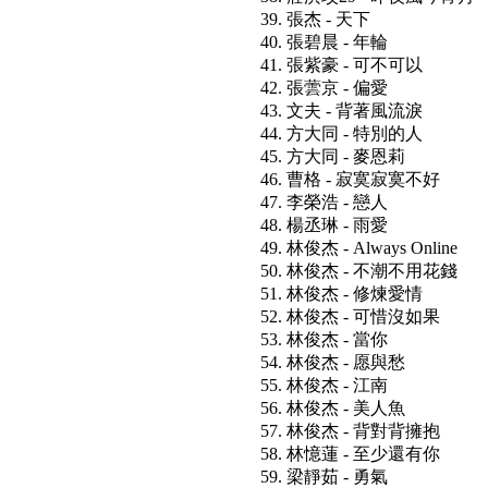
39. 張杰 - 天下
40. 張碧晨 - 年輪
41. 張紫豪 - 可不可以
42. 張蕓京 - 偏愛
43. 文夫 - 背著風流淚
44. 方大同 - 特別的人
45. 方大同 - 麥恩莉
46. 曹格 - 寂寞寂寞不好
47. 李榮浩 - 戀人
48. 楊丞琳 - 雨愛
49. 林俊杰 - Always Online
50. 林俊杰 - 不潮不用花錢
51. 林俊杰 - 修煉愛情
52. 林俊杰 - 可惜沒如果
53. 林俊杰 - 當你
54. 林俊杰 - 愿與愁
55. 林俊杰 - 江南
56. 林俊杰 - 美人魚
57. 林俊杰 - 背對背擁抱
58. 林憶蓮 - 至少還有你
59. 梁靜茹 - 勇氣