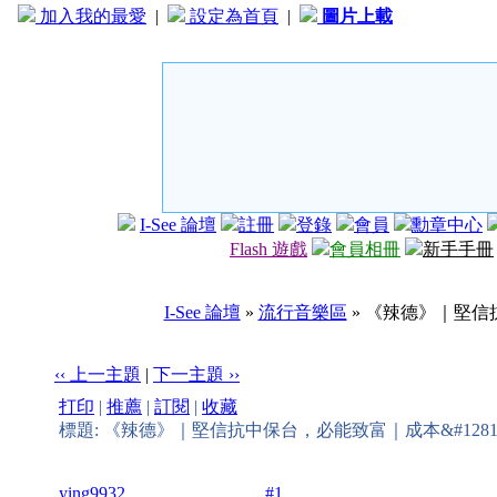
加入我的最愛
|
設定為首頁
|
圖片上載
I-See 論壇
註冊
登錄
會員
勳章中心
Flash 遊戲
會員相冊
新手手冊
I-See 論壇
»
流行音樂區
» 《辣德》｜堅信抗
‹‹ 上一主題
|
下一主題 ››
打印
|
推薦
|
訂閱
|
收藏
標題: 《辣德》｜堅信抗中保台，必能致富｜成本&#1281
ying9932
#1