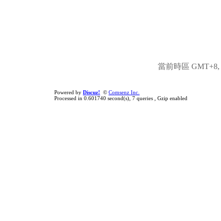
當前時區 GMT+8, 現
Powered by
Discuz!
©
Comsenz Inc.
Processed in 0.601740 second(s), 7 queries , Gzip enabled