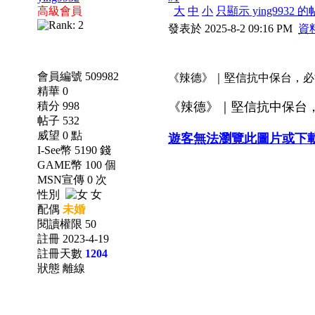
高級會員
大
中
小
只顯示 ying9932 
發表於 2025-8-2 09:16 PM
資
會員編號 509982
《辣德》｜堅信抗中保台，必能致
精華 0
積分 998
《辣德》｜堅信抗中保台，
帖子 532
威望 0 點
遊客無法瀏覽此圖片或下
I-See幣 5190 錢
GAME幣 100 個
MSN宣傳 0 次
性別
女
配偶
未婚
閱讀權限 50
註冊 2023-4-19
註冊天數
1204
狀態 離線