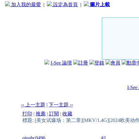
加入我的最愛
|
設定為首頁
|
圖片上載
I-See 論壇
註冊
登錄
會員
勳章
I-Se
‹‹ 上一主題
|
下一主題 ››
打印
|
推薦
|
訂閱
|
收藏
標題: [美女试爆场：第二章][MKV/1.4G][2024欧美动作
qiuabc0496
#1