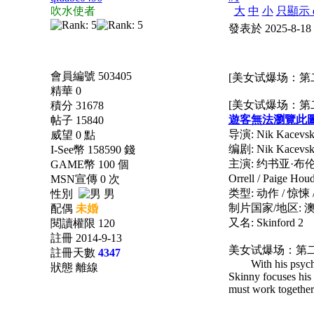
吹水使者
大
中
小
只顯示 q
發表於 2025-8-18
會員編號 503405
[美女试爆场：第二章]
精華 0
[美女试爆场：第二章
積分 31678
遊客無法瀏覽此
帖子 15840
导演: Nik Kacevsk
威望 0 點
编剧: Nik Kacevsk
I-See幣 158590 錢
主演: 约书亚·布伦南 / 夏
GAME幣 100 個
Orrell / Paige H
MSN宣傳 0 次
类型: 动作 / 惊悚 
性別
男
制片国家/地区: 
配偶
未婚
又名: Skinford 2
閱讀權限 120
註冊 2014-9-13
美女试爆场：第二章的剧
註冊天數
4347
With his psychotic
狀態 離線
Skinny focuses his 
must work together