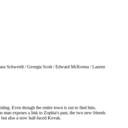
erdt / Georgia Scott / Edward McKenna / Lauren
ing. Even though the entire town is out to find him,
us man exposes a link to Zophia's past, the two new friends
 but also a now half-faced Kovak.