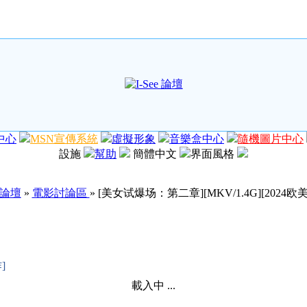
中心
MSN宣傳系統
虛擬形象
音樂盒中心
隨機圖片中心
設施
幫助
簡體中文
界面風格
e 論壇
»
電影討論區
» [美女试爆场：第二章][MKV/1.4G][2024欧
]
載入中 ...