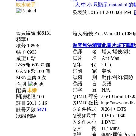
吹水老手
大
中
小
只顯示 motoximi 
發表於 2015-11-20 08:01 PM
會員編號 486131
蟻人/蟻俠 Ant-Man.2015.1080p.
精華 0
遊客無法瀏覽此圖片或下載點
積分 13806
◎譯 名 蟻人/蟻俠(港)
帖子 6903
◎片 名 Ant-Man
威望 0 點
◎年 代 2015
I-See幣 69230 錢
◎國 家 美國
GAME幣 100 個
◎類 別 動作/科幻/冒險
MSN宣傳 0 次
◎語 言 英語
性別
男
◎字 幕 N/A
配偶
未婚
◎IMDb評分 7.6/10 from 148,98
閱讀權限 100
◎IMDb鏈接 http://www.imdb.com
註冊 2011-8-16
◎文件格式 X264 + DTS
註冊天數
5471
◎視頻尺寸 1920 x 1040
狀態 離線
◎文件大小 1 DVD
◎片 長 117 Mins
◎導 演 佩頓·裡德 Peyton 