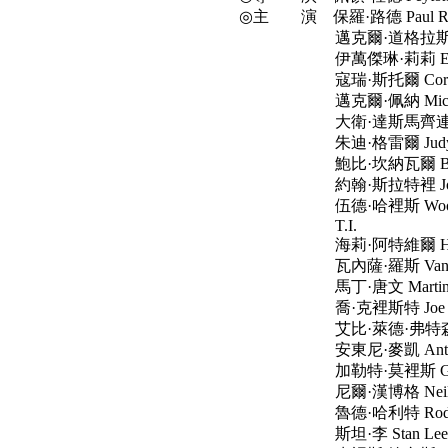
◎主 演 保羅·路德 Paul R
邁克爾·道格拉斯 Michae
伊萬傑琳·莉莉 Evangeli
寇瑞·斯托爾 Corey S
邁克爾·佩納 Michael
大衛·達斯馬齊連 David D
朱迪·格雷爾 Judy G
鮑比·坎納瓦爾 Bobby C
約翰·斯拉特裡 John Sl
伍德·哈裡斯 Wood Ha
T.I.
海莉·阿特維爾 Hayley
瓦內薩·羅斯 Vanessa
馬丁·唐文 Martin Do
喬·克裡斯特 Joe Chr
艾比·萊德·弗特森 Abby R
安東尼·麥凱 Anthony 
加勒特·莫裡斯 Garrett
尼爾·漢博格 Neil Ham
魯德·哈利特 Rod Hal
斯坦·李 Stan Lee