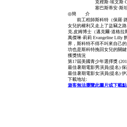
克裡斯·埃文斯 Chris 
塞巴斯蒂安·斯坦 Sebast
◎簡 介
前工程師斯科特（保羅·路德 
女兒的權利又走上了盜竊之路
克.皮姆博士（邁克爾·道格拉斯 
萬傑琳·莉莉 Evangelin
界，斯科特不得不叫來自己的
功也是斯科特挽回女兒的關鍵
獲獎情況
第17屆美國青少年選擇獎 (201
最佳暑期電影男演員(提名) 保
最佳暑期電影女演員(提名) 伊
下載地址:
遊客無法瀏覽此圖片或下載點