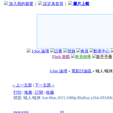
加入我的最愛
|
設定為首頁
|
圖片上載
I-See 論壇
註冊
登錄
會員
勳章中心
Flash 遊戲
會員相冊
新手手冊
I-See 論壇
»
電影討論區
» 蟻人/蟻俠 A
‹‹ 上一主題
|
下一主題 ››
打印
|
推薦
|
訂閱
|
收藏
標題: 蟻人/蟻俠 Ant-Man.2015.1080p.BluRay.x264-SPARKS
motoximi
#1