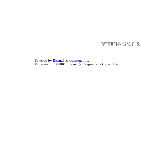
當前時區 GMT+8, 現
Powered by
Discuz!
©
Comsenz Inc.
Processed in 0.048925 second(s), 7 queries , Gzip enabled