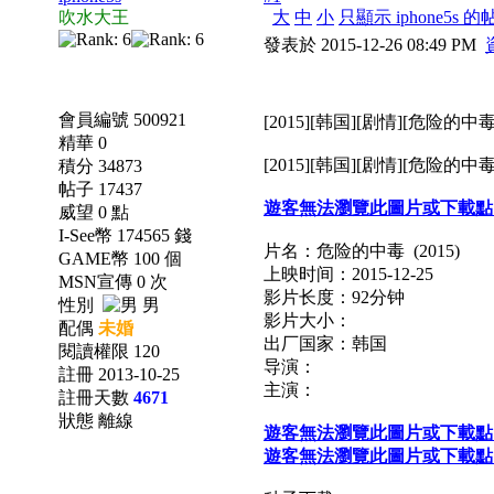
吹水大王
大
中
小
只顯示 iphone5s 的
發表於 2015-12-26 08:49 PM
會員編號 500921
[2015][韩国][剧情][危险的中毒][
精華 0
[2015][韩国][剧情][危险的中毒][
積分 34873
帖子 17437
遊客無法瀏覽此圖片或下載點
威望 0 點
I-See幣 174565 錢
片名：危险的中毒 (2015)
GAME幣 100 個
上映时间：2015-12-25
MSN宣傳 0 次
影片长度：92分钟
性別
男
影片大小：
配偶
未婚
出厂国家：韩国
閱讀權限 120
导演：
註冊 2013-10-25
主演：
註冊天數
4671
狀態 離線
遊客無法瀏覽此圖片或下載點
遊客無法瀏覽此圖片或下載點