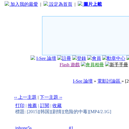
加入我的最愛
|
設定為首頁
|
圖片上載
I-See 論壇
註冊
登錄
會員
勳章中心
Flash 遊戲
會員相冊
新手手冊
I-See 論壇
»
電影討論區
» 
‹‹ 上一主題
|
下一主題 ››
打印
|
推薦
|
訂閱
|
收藏
標題: [2015][韩国][剧情][危险的中毒][MP4/2.1G]
iphone5s
#1