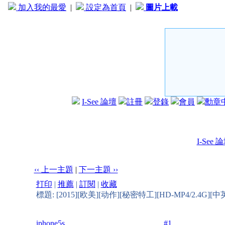
加入我的最愛
|
設定為首頁
|
圖片上載
I-See 論壇
註冊
登錄
會員
勳章
I-See 
‹‹ 上一主題
|
下一主題 ››
打印
|
推薦
|
訂閱
|
收藏
標題: [2015][欧美][动作][秘密特工][HD-MP4/2.4G][
iphone5s
#1