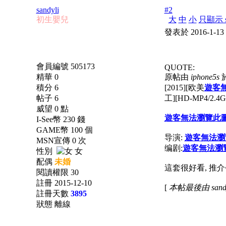
sandyli
#2
初生嬰兒
大
中
小
只顯示 s
發表於 2016-1-13
會員編號 505173
QUOTE:
精華 0
原帖由
iphone5s
於
積分 6
[2015][欧美
遊客
帖子 6
工][HD-MP4/2.
威望 0 點
遊客無法瀏覽此
I-See幣 230 錢
GAME幣 100 個
导演:
遊客無法瀏
MSN宣傳 0 次
编剧:
遊客無法瀏
性別
女
配偶
未婚
這套很好看, 推介~
閱讀權限 30
註冊 2015-12-10
[
本帖最後由 sandyli
註冊天數
3895
狀態 離線