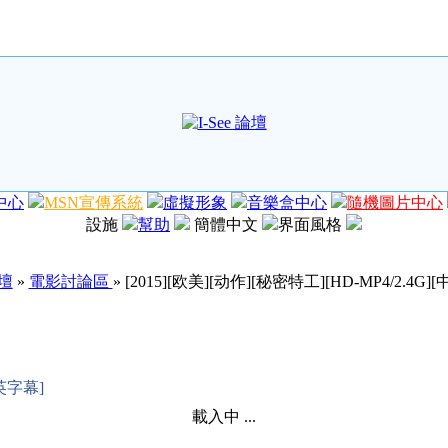
中心
MSN宣傳系統
虛擬形象
音樂盒中心
隨機圖片中心
設施
幫助
簡體中文
界面風格
論壇
»
電影討論區
» [2015][欧美][动作][秘密特工][HD-MP4/2.4G]
中英字幕]
載入中 ...