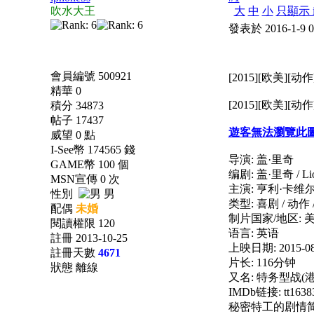
吹水大王
大
中
小
只顯示 i
發表於 2016-1-9 
會員編號 500921
[2015][欧美][动
精華 0
[2015][欧美][动
積分 34873
帖子 17437
遊客無法瀏覽此
威望 0 點
I-See幣 174565 錢
导演: 盖·里奇
GAME幣 100 個
编剧: 盖·里奇 / Lionel
MSN宣傳 0 次
主演: 亨利·卡维尔 
性別
男
类型: 喜剧 / 动作 
配偶
未婚
制片国家/地区: 
閱讀權限 120
语言: 英语
註冊 2013-10-25
上映日期: 2015-08
註冊天數
4671
片长: 116分钟
狀態 離線
又名: 特务型战(港
IMDb链接: tt1638
秘密特工的剧情简介 ·